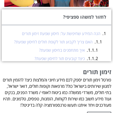
לחזור למשהו ספציפי?
הנה המידע שחיפשת על: חיסון שפעת זימון תורים
האם צריך לקבוע תור לקופת חולים לחיסון שפעת?
איך מתחסנים בחיסון שפעת?
כיצד קובעים תור לחיסון שפעת?
היכן ניתנים החיסונים לשפעת?
זימון תורים
מתי יש להתחסן בחיסון השפעת?
פורטל זימון תורים יספק לכם מידע חיוני והמלצות כיצד להזמין תורים
מה כולל בתוכו חיסון לשפעת?
למגוון שירותים בישראל כולל מרפאות וקופות חולים, דואר ישראל,
יעילות חיסון השפעת
בתי חולים, משרדי ממשלה כמו ביטוח לאומי / משרד הפנים, בנקים
ועוד מידע חשוב כמו שירות לקוחות, הזמנות, טפסים, טלפונים. תהיו
האם ניתן לקבל את חיסון השפעת בתרסיס ולא בזריקה?
מעודכנים ויחד איתנו תעשו טרנספורמציה קלה בדיגיטל!
האם ניתן לקבל את חיסון השפעת אצל רופא המשפחה?