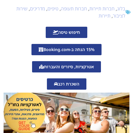
מה קורה אם הטיסה הוקדמה במקום להתעכב?
בלוג
,
חברות תיירות
,
חברות תעופה
,
טיפים
,
מדריכים
,
שירות
האם מגיע פיצוי גם על טיסת צ’רטר?
לציבור
,
תיירות
מה קורה אם חברת התעופה פשטה רגל?
האם מגיע פיצוי אם המטוס המריא בזמן אבל נחת באיחור?
חיפוש טיסה
מה עושים כאשר חברת התעופה טוענת ל”נסיבות מיוחדות”?
15% הנחה ב-Booking.com
האם אפשר לקבל גם החזר וגם פיצוי?
מה קורה אם פספסתם אירוע חשוב?
אטרקציות, סיורים והעברות
מה קורה אם קניתם טיסות נפרדות?
מה לגבי מזוודות?
השכרת רכב
כמה זמן יש להגיש דרישה?
מסמכים שכדאי לשמור כבר בשדה התעופה
האם סוכן הנסיעות אחראי?
העובדה החשובה ביותר שרוב הנוסעים לא מכירים
זימון תורים