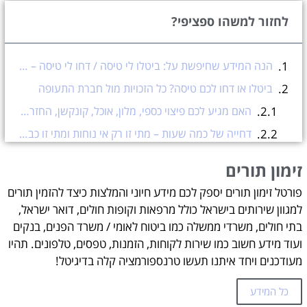
לחזור למשהו ספציפי?
הנה המידע שחיפשת על: ביטלו לי טיסה / דחו לי טיסה – מה מגיע לי מחברת התעופה?
ביטלו או דחו לכם טיסה? כל הזכויות מול חברת התעופה
האם מגיע לכם פיצוי כספי, מלון, אוכל, קונקשן, החזר כספי ותביעה במקרה הצורך? הכל פה!
דחייה של כמה שעות – מתי זו רק אי נוחות ומתי זו כבר זכאות?
ביטול טיסה – מה מגיע לכם בפועל?
זימון תורים
כמה כסף אפשר לקבל?
פורטל זימון תורים יספק לכם מידע חיוני והמלצות כיצד להזמין תורים
מתי חברת התעופה לא חייבת לשלם פיצוי כספי?
למגוון שירותים בישראל כולל מרפאות וקופות חולים, דואר ישראל,
ומה לגבי קונקשן?
בתי חולים, משרדי ממשלה כמו ביטוח לאומי / משרד הפנים, בנקים
ועוד מידע חשוב כמו שירות לקוחות, הזמנות, טפסים, טלפונים. תהיו
לינה, אוכל והסעות – לא לוותר על קבלות
מעודכנים ויחד איתנו תעשו טרנספורמציה קלה בדיגיטל!
האם אפשר לתבוע?
הטעות הגדולה: להסכים מהר מדי לשובר
כל המידע