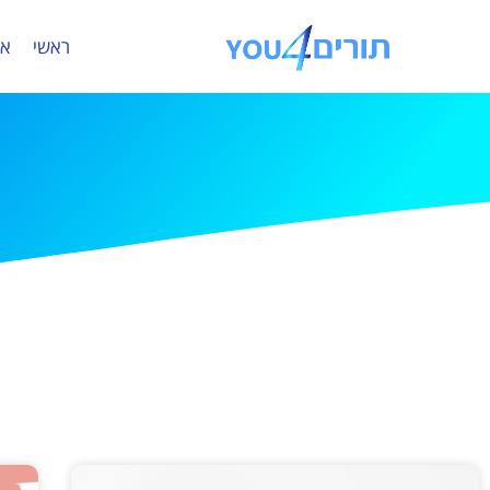
ראשי
או