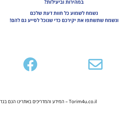
במהירות וביעילות?
נשמח לשמוע כל חוות דעת
שלכם
ונשמח שתשתפו את יקירכם כדי שנוכל לסייע גם להם!
Torim4u.co.il – המידע והמדריכים באתרינו הנם בגדר המלצה בלבד. אין קשר ישיר בין האתרים הרישמיים אל פורטל TORIM4U. אין האתר לוקח אחריות על כל פעולה אשר תבצעו.