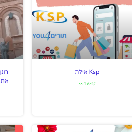
Ksp אילת
רונן
את 
קרא עוד >>