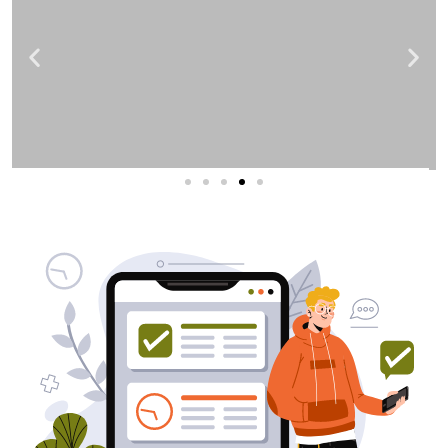
שירותי פרסום וקידום
באינטרנט
בעל/ת עסק? סוכנות ניהול מוניטין
לקידום, שיווק ופרסום באינטרנט
כאן עבורך!
לפרטים