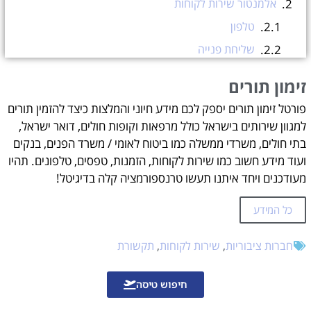
אלמנטור שירות לקוחות
טלפון
שליחת פנייה
כתובת
זימון תורים
כל מה שצריך לדעת על אלמנטור
פורטל זימון תורים יספק לכם מידע חיוני והמלצות כיצד להזמין תורים
האם לאלמנטור יש שירות לקוחות טוב? איך אפשר לומר להם שיש לי בעיה / תקלה באתר?
למגוון שירותים בישראל כולל מרפאות וקופות חולים, דואר ישראל,
היתרונות של אלמנטור ומדוע היא כל כך מומלצת לבניית אתרים
בתי חולים, משרדי ממשלה כמו ביטוח לאומי / משרד הפנים, בנקים
ועוד מידע חשוב כמו שירות לקוחות, הזמנות, טפסים, טלפונים. תהיו
אלמנטור מומלצת לבניית אתרים מסיבות רבות, כולל:
מעודכנים ויחד איתנו תעשו טרנספורמציה קלה בדיגיטל!
להלן כמה מהיתרונות הספציפיים של אלמנטור:
זימון תורים
כל המידע
עזרה בהזמנת תורים אונליין?
חברות ציבוריות
,
שירות לקוחות
,
תקשורת
חיפוש טיסה