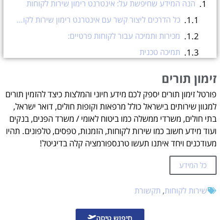
הנה המידע שחיפשת על: אינטרנט רימון שירות לקוחות
כל הדרכים ליצור קשר עם אינטרנט רימון שירות לקוחות
מכירות ותמיכה עבור לקוחות פרטיים:
תמיכה טכנית
פנייה דרך האפליקציה של אינטרנט רימון
זימון תורים
אינטרנט רימון מציעה מגוון רחב של חבילות אינטרנט, לרבות:
פורטל זימון תורים יספק לכם מידע חיוני והמלצות כיצד להזמין תורים
יתרונות אינטרנט רימון
למגוון שירותים בישראל כולל מרפאות וקופות חולים, דואר ישראל,
חסרונות אינטרנט רימון
בתי חולים, משרדי ממשלה כמו ביטוח לאומי / משרד הפנים, בנקים
ועוד מידע חשוב כמו שירות לקוחות, הזמנות, טפסים, טלפונים. תהיו
סיכום
מעודכנים ויחד איתנו תעשו טרנספורמציה קלה בדיגיטל!
זימון תורים
עזרה בהזמנת תורים אונליין?
כל המידע
שירות לקוחות
,
תקשורת
חיפוש טיסה