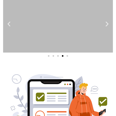
שירותי פרסום וקידום
באינטרנט
בעל/ת עסק? סוכנות ניהול מוניטין
לקידום, שיווק ופרסום באינטרנט
כאן עבורך!
לפרטים