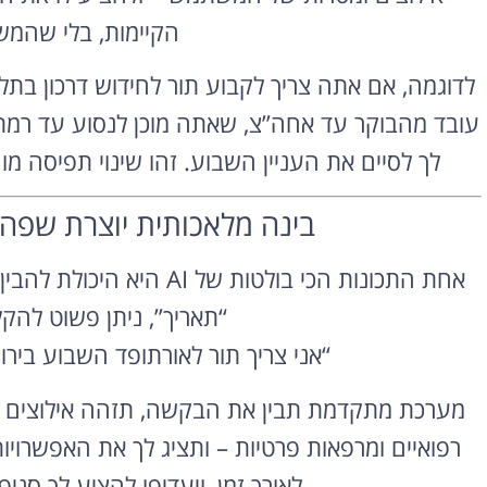
הקיימות, בלי שהמ
לך לסיים את העניין השבוע. זהו שינוי תפיסה מוח
בינה מלאכותית יוצרת שפה
השכרת רכב
בחו"ל
אחת התכונות הכי בולטות ש
“תאריך”, ניתן פשוט להקלי
השוואת מחירים בין חברות
מקומיות לקבלת הצעת מחיר
“אני צריך תור לאורתופד השבוע בירושלים (Jerusalem), אחר
משתלמת
מערכת מתקדמת תבין את הבקשה, תזהה אילוצים ות
לחצו פה!
רפואיים ומרפאות פרטיות – ותציג לך את האפשרוי
לאורך זמן, ויעדיפו להציע לך סני