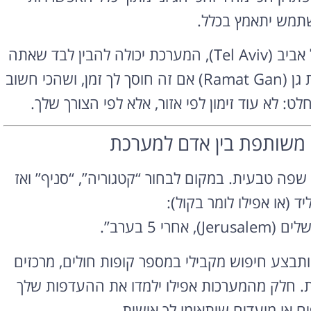
שתמש יתאמץ בכלל.
לדוגמה, אם אתה צריך לקבוע תור לחידוש דרכון בתל אביב (Tel Aviv), המערכת יכולה להבין לבד שאתה
עובד מהבוקר עד אחה”צ, שאתה מוכן לנסוע עד רמת גן (Ramat Gan) אם זה חוסך לך זמן, ושהכי חשוב
לט: לא עוד זימון לפי אזור, אלא לפי הצורך שלך.
 משותפת בין אדם למערכת
רוצה להקליט
פודקאסט?
ל AI היא היכולת להבין שפה טבעית. במקום לבחור “קטגוריה”, “סניף” ואז
ד (או אפילו לומר בקול):
אולפן הקלטות מקצועי
להקלטה, צילום ועריכת
י 5 בערב”.
פודקאסטים ברמה הגבוהה
ביותר
בצע חיפוש מקבילי במספר קופות חולים, מרכזים
לפרטים ומחירון
ות. חלק מהמערכות אפילו ילמדו את ההעדפות שלך
פים או מועדים שיתאימו לך אישית.