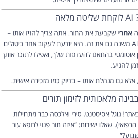
אה
ה
אחרי
שקבעת את התור. אתה צריך להזיז אותו –
ואתה מגלה שאין מקום חדש, או שהתהליך מסורבל. AI משנה גם את זה. היא יודעת לעקוב אחר ביטולים
ן אוטומטי בהתאם להעדפות שלך, ואפילו לתזכר אותך
מן להגיע.
בינה מלאכותית לזימון תורים
תר! גוגל אסיסטנט, סירי ואלכסה כבר מתחילות
פואי). שאלו ישירות: “איזה תור פנוי לרופא עור
בוע?”