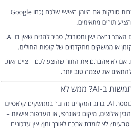
– מערכות AI רבות סורקות את היומן האישי שלכם (כמו Google
– אם האתר נראה ישן ומסורבל, סביר להניח שאין בו AI.
יקזמן או ממשקים מתקדמים של קופות החולים.
ומדות מכם. אם לא אהבתם את התור שהוצע לכם – ציינו זאת.
תאים את עצמה טוב יותר.
AI? ממש לא
חשוב לדעת – לא כל מערכת “חכמה” היא באמת מבוססת AI. ברוב המקרים מדובר בממשקים קלאסיים
ן אילוצים, מיקום גיאוגרפי, או העדפות אישיות –
זיהוי שפה טבעית? לא לומדת אתכם לאורך זמן? אין עדכונים