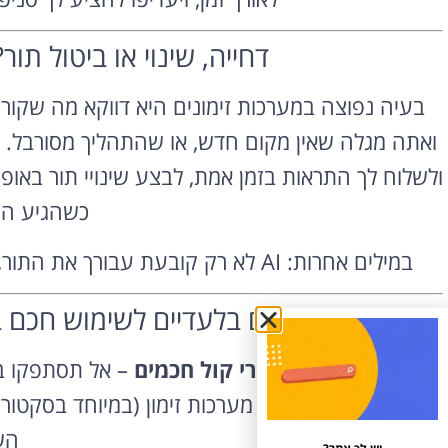
דחייה, שינוי או ביטול תור? AI לוקחת שליטה מל
בעיה נפוצה במערכות זימונים היא דווקא מה שקור
ולשלוח לך התראות בזמן אמת, לבצע שינויי תור באופ
כשהגיע הז
במילים אחרות: AI לא רק קובעת עבורך את התור, אלא גם מנהלת אותו – בדיוק כמו מזכירה אישית.
טיפים בלעדיים לשימוש חכם ב
היעזרו בעוזרי קול חכמים
– אל תסתפקו בא
להשתלב עם מערכות זימון (במיוחד בסקטור הר
הש