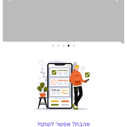
שירותי פרסום
וקידום
באינטרנט
בעל/ת עסק? סוכנות ניהול
מוניטין לקידום, שיווק ופרסום
באינטרנט כאן עבורך!
לפרטים
אהבת? אפשר לשתף!