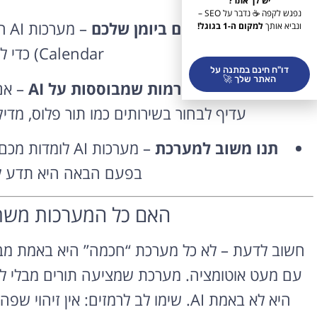
יש לך אתר?
נפגש לקפה ☕ נדבר על SEO –
שמרו אילוצים ביומן שלכם
ונביא אותך
למקום ה-1 בגוגל!
Calendar) כדי להציע תורים מתאימים.
דו"ח חינם במתנה על
האתר שלך 🚀
העדיפו פלטפורמות שמבוססות על AI
עדיף לבחור בשירותים כמו תור פלוס, מד
תנו משוב למערכת
– מערכות AI ל
בפעם הבאה היא תדע לה
האם כל המערכות משתמשות ב-
עם מעט אוטומציה. מערכת שמציעה תורים מבלי להבי
היא לא באמת AI. שימו לב לרמזים: אין 