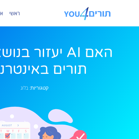
ראשי
או
האם AI יעזור בנו
תורים באינטרנ
בלוג
קטגוריות: