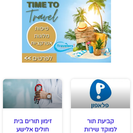
קביעת תור
זימון תורים בית
למוקד שירות
חולים אלישע