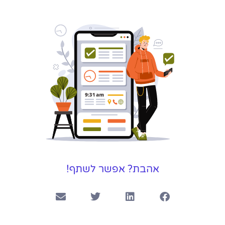
שירותי פרסום
וקידום
באינטרנט
בעל/ת עסק? סוכנות ניהול
מוניטין לקידום, שיווק ופרסום
באינטרנט כאן עבורך!
לפרטים
אהבת? אפשר לשתף!