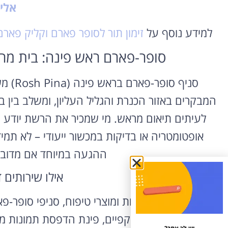
אלי
למידע נוסף על
זימון תור לסופר פארם וקליק פארם
סופר-פארם ראש פינה: בית מרק
סניף ס
המבקרים באזור הכנרת והגליל העליון, ומשלב בין בי
לעיתים תיאום מראש. מי שמכיר את הרשת יודע ש
אופטומטריה או בדיקות במכשור ייעודי – לא תמיד
ההגעה במיוחד אם מדובר 
אילו שירותים 
מעבר למכירת תרופות ומוצרי טיפוח, סניפי סופר-פ
ראייה והתאמת משקפיים, פינת הדפסת תמונות מהטל