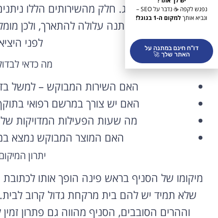
יש לך אתר?
מטעם יועצות המותג. חלק מהשירותים הללו ניתנים
נפגש לקפה ☕ נדבר על SEO –
ונביא אותך
למקום ה-1 בגוגל!
שבוע ובחגים – ההמתנה עלולה להתארך, ולכן מומלץ
לפני היצי
דו"ח חינם במתנה על
האתר שלך 🚀
מה כדאי לבדו
האם השירות המבוקש – למשל בדי
האם יש צורך במרשם רפואי בתוקף 
מה שעות הפעילות המדויקות של א
האם המוצר המבוקש נמצא במלא
יתרון המיקו
מיקומו של הסניף בראש פינה הופך אותו לכתובת נ
שלא תמיד יש להם בית מרקחת גדול קרוב לבית
וההרים הסובבים, הסניף מהווה גם פתרון זמין ל