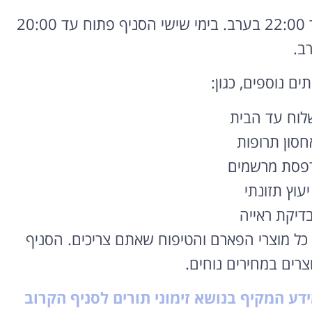
00 בערב.
בימי שישי הסניף פתוח עד 20:
00
רוצה להקליט
ב.
פודקאסט?
ים נוספים,
כגון:
אולפן הקלטות מקצועי
להקלטה, צילום ועריכת
לוח עד הבית
פודקאסטים ברמה הגבוהה
ביותר
חסון תרופות
לפרטים ומחירון
דפסת מרשמים
יעוץ תזונתי
בדיקת ראייה
כל מוצרי הפארם והטיפוח שאתם צריכים.
הסניף
צרים במחירים נוחים.
ידע המקיף בנושא זימוני תורים לסניף הקרוב