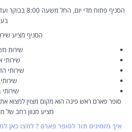
הסניף פתוח מדי יום,
החל משעה 8:
00 בבוקר ועד 22:
השכרת רכב
בער
בחו"ל
הסניף מציע שירות
השוואת מחירים בין חברות
מקומיות לקבלת הצעת מחיר
שירות מש
משתלמת
שירותי א
לחצו פה!
שירותי ה
שירותי 
שירותי 
סופר פארם ראש פינה הוא מקום מצוין למצוא את 
מציע מגוון רחב של מו
איך מזמינים תור לסופר פארם ? לחצו כאן למ