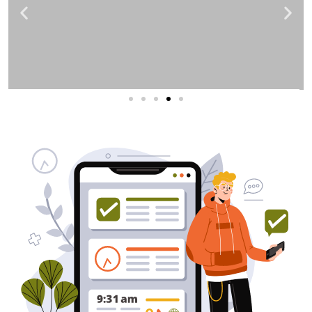
שירותי פרסום וקידום
באינטרנט
בעל/ת עסק? סוכנות ניהול מוניטין
לקידום, שיווק ופרסום באינטרנט
כאן עבורך!
לפרטים