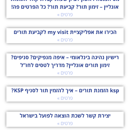
אונליין – זימון תור? קביעת תור? כל הפרטים פה!
פרטים »
הכירו את אפליקציית my visit לקביעת תורים
פרטים »
רישיון נהיגה בינלאומי – איפה מנפיקים? סניפים?
זימון תורים אונליין? מדריך לטסים לחו”ל
פרטים »
ksp הזמנת תורים – איך להזמין תור לסניף KSP?
פרטים »
יצירת קשר לשכת הוצאה לפועל בישראל
פרטים »