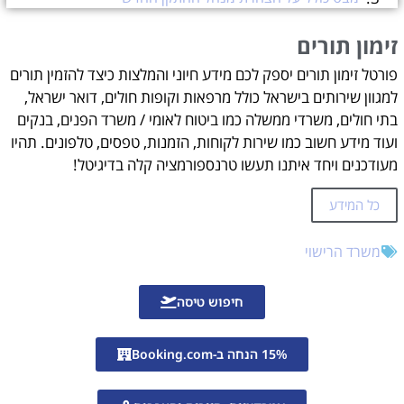
תכנית ליווי במשרד התחבורה
זימון תורים
הנחיות חדשות להצהרת נהג
פורטל זימון תורים יספק לכם מידע חיוני והמלצות כיצד להזמין תורים
המסמכים הנדרשים להצהרת הנהג החדש
למגוון שירותים בישראל כולל מרפאות וקופות חולים, דואר ישראל,
תהליך הגשת בקשה להצהרת הנהג החדש
בתי חולים, משרדי ממשלה כמו ביטוח לאומי / משרד הפנים, בנקים
ועוד מידע חשוב כמו שירות לקוחות, הזמנות, טפסים, טלפונים. תהיו
מועדים וצירי זמן חשובים
מעודכנים ויחד איתנו תעשו טרנספורמציה קלה בדיגיטל!
היתרונות של תוכנית הליווי
תמיכה ומשאבים עבור מנהלי התקנים חדשים
כל המידע
שאלות נפוצות
משרד הרישוי
מהי בדיוק הצהרת הנהג החדש?
כיצד השתנתה תוכנית הליווי במשרד התחבורה?
חיפוש טיסה
מי צריך להצהיר על הנהג החדש, ומתי?
אילו מסמכים נחוצים להצהרת הנהג החדש?
15% הנחה ב-Booking.com
האם ניתן לבצע את ההצהרה באופן מקוון, או שנדרש ביקור פנים אל פנים?