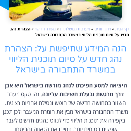
דף הבית
»
זימון תורים
»
מערכות ממשלתיות
»
משרד הרישוי
»
הצהרת נהג
חדש על סיום תוכנית הליווי במשרד התחבורה בישראל
הנה המידע שחיפשת על: הצהרת
נהג חדש על סיום תוכנית הליווי
במשרד התחבורה בישראל
היציאה למסע הפיכתו לנהג מורשה בישראל היא אבן
דרך מרגשת ובעלת חשיבות עליונה
. זהו טקס מעבר
השזור בתחושה חדשה של חופש ונטילת אחריות רצינית.
משרד התחבורה בישראל מבין את חומרת המעבר ולכן תכנן
בקפידה את תוכנית הליווי כדי לנווט נהגים חדשים לעבר
אופקים בטוחים יותר. דמיינו את הגאווה והביטחון