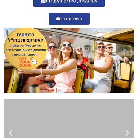
אטרקציות, סיורים והעברות
מהם היתרונות המרכזיים של השתתפות בתוכנית הליווי?
לאיזה סוג של תמיכה יכולים לצפות נהגים חדשים לאחר ביצוע ההצהרה?
השכרת רכב
פספסתי את המועד האחרון להצהרת הנהג החדש. מה עליי לעשות?
האם יש עונשים על אי ציות להצהרת הנהג החדש?
יתרונות הציות לתוכנית הצהרת הנהג והליווי החדש
זימון תורים
עזרה בהזמנת תורים אונליין?