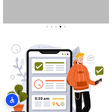
שירותי פרסום וקידום
באינטרנט
בעל/ת עסק? סוכנות ניהול מוניטין
לקידום, שיווק ופרסום באינטרנט
כאן עבורך!
לפרטים