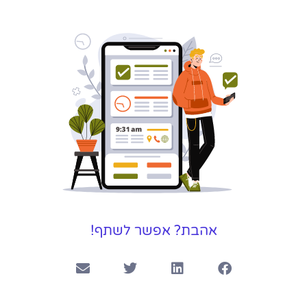
שירותי פרסום
וקידום
באינטרנט
בעל/ת עסק? סוכנות ניהול
מוניטין לקידום, שיווק ופרסום
באינטרנט כאן עבורך!
לפרטים
אהבת? אפשר לשתף!