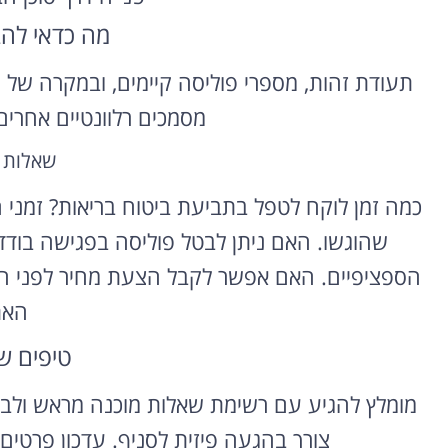
מה כדאי לה
השכרת רכב
בחו"ל
תעודת זהות, מספרי פוליסה קיימים, ובמקרה של 
מסמכים רלוונטיים אחרי
השוואת מחירים בין חברות
מקומיות לקבלת הצעת מחיר
שאלות 
משתלמת
כמה זמן לוקח לטפל בתביעת ביטוח בריאות? זמנ
לחצו פה!
שהוגשו. האם ניתן לבטל פוליסה בפגישה בודד
הספציפיים. האם אפשר לקבל הצעת מחיר לפני ה
האת
טיפים ש
מומלץ להגיע עם רשימת שאלות מוכנה מראש ולבד
צורך בהגעה פיזית לסניף. עדכון פרטים