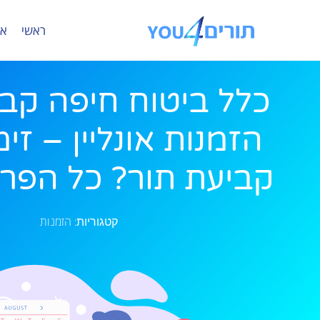
ראשי
או
כלל ביטוח חיפה קב
הזמנות אונליין – זימ
קביעת תור? כל הפרט
הזמנות
קטגוריות: