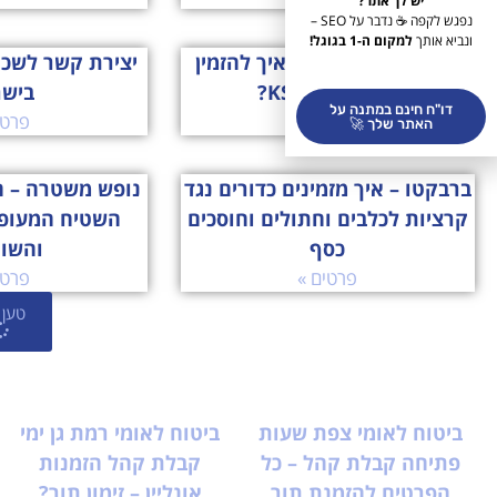
יש לך אתר?
נפגש לקפה ☕ נדבר על SEO –
ונביא אותך
למקום ה-1 בגוגל!
ksp הזמנת תורים – איך להזמין
יצירת קשר לשכ
תור לסניף KSP?
ביש
דו"ח חינם במתנה על
פרטים »
פרטי
האתר שלך 🚀
ברבקטו – איך מזמינים כדורים נגד
נופש משטרה – ה
קרציות לכלבים וחתולים וחוסכים
השטיח המעופ
כסף
והשו
פרטים »
פרטי
טען 
ביטוח לאומי צפת שעות
ביטוח לאומי רמת גן ימי
פתיחה קבלת קהל – כל
קבלת קהל הזמנות
הפרטים להזמנת תור
אונליין – זימון תור?