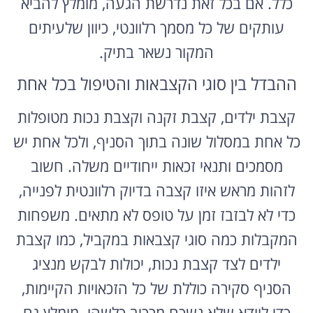
כלל. אם בכל זאת נדרשת הגעה, מומלץ להביא
עותקים של כל מסמך רלוונטי, כיוון שלעיתים
המקור נשאר בתיק.
ההבדל בין סוגי הקצבאות והטיפול בכל אחת
קצבת ילדים, קצבת זקנה וקצבת נכות מטופלות
כל אחת במסלול שונה בתוך הסניף, ולכל אחת יש
מסמכים ותנאי זכאות ייחודיים משלה. חשוב
לזהות מראש איזו קצבה בדיוק רלוונטית לפנייה,
כדי לא לבזבז זמן על טופס לא מתאים. משפחות
המקבלות כמה סוגי קצבאות במקביל, כמו קצבת
ילדים לצד קצבת נכות, יכולות לבקש מנציג
הסניף סקירה כוללת של כל הזכאויות הקיימות,
כדי לוודא שלא נשכח מרכיב כלשהו. מומלץ גם