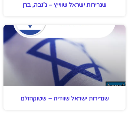
שגרירות ישראל שווייץ – ג’נבה, ברן
שגרירות ישראל שוודיה – שטוקהולם