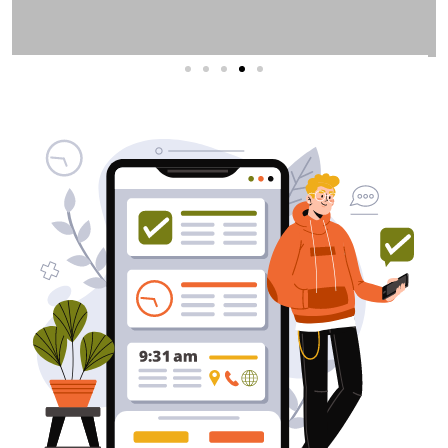
שירותי פרסום וקידום
באינטרנט
בעל/ת עסק? סוכנות ניהול מוניטין
לקידום, שיווק ופרסום באינטרנט
כאן עבורך!
לפרטים