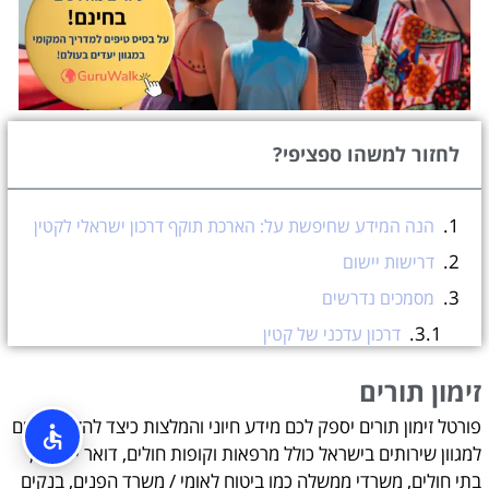
לחזור למשהו ספציפי?
הנה המידע שחיפשת על: הארכת תוקף דרכון ישראלי לקטין
דרישות יישום
מסמכים נדרשים
דרכון עדכני של קטין
מסמכי זיהוי של ההורה או האפוטרופוס
זימון תורים
הוכחת קשר עם הקטין
פורטל זימון תורים יספק לכם מידע חיוני והמלצות כיצד להזמין תורים
מסמכים תומכים נוספים
למגוון שירותים בישראל כולל מרפאות וקופות חולים, דואר ישראל,
תהליך הארכה
בתי חולים, משרדי ממשלה כמו ביטוח לאומי / משרד הפנים, בנקים