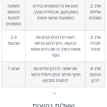
שלב 2:
הגש את כל המסמכים כנדרש
משתנה
שליחת
באופן מקוון, או במידת הצורך,
בהתאם
מסמכים
באמצעות פגישה אישית
לזמינות
המסמכים
שלב 3:
רשות הדרכונים תבחן את
2-3
סקירה
הבקשה. ניתן לבקש פגישה
שבועות
ועיבוד
אישית בשלב זה אם נדרש אימות
נוסף
שלב 4:
אם יאושר, הדרכון החדש עם
שבוע 1
הנפקת
תוקף מורחב יונפק ויישלח בדואר
דרכון
לכתובת המבקש
“`
שאלות נפוצות