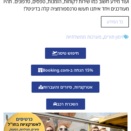
ועוד מידע חשוב כמו שירות לקוחות, הזמנות, טפסים, טלפונים. תהיו
במקום לחכות שעות בתור בכדי להוציא את הטופס אתם תגיעו עם הטופס כבר מוכן ומשולם ובכך תחסכו זמן יקר!!
מעודכנים ויחד איתנו תעשו טרנספורמציה קלה בדיגיטל!
איזה טפסים צריך להביא להנפקת דרכון ביומטרי במשרד הפנים?
יש לכם כבר תור להנפקת דרכון ביומטרי אבל שכחתם מתי? צריכים לבטל? רוצים לקבל תזכורת על המועד? לחצו כאן לקבל את המדריך המלא בנושא!
כל המידע
זימון תורים
זימון תורים
,
מערכות ממשלתיות
עזרה בהזמנת תורים אונליין?
חיפוש טיסה
15% הנחה ב-Booking.com
אטרקציות, סיורים והעברות
השכרת רכב