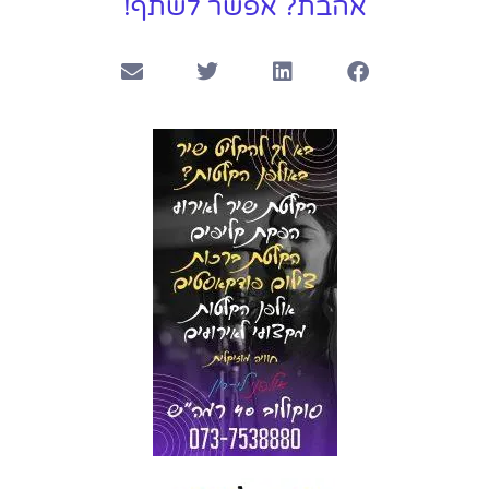
אהבת? אפשר לשתף!