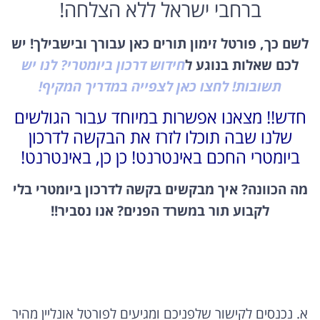
ברחבי ישראל ללא הצלחה!
לשם כך, פורטל זימון תורים כאן עבורך ובישבילך! יש
לכם שאלות בנוגע ל
חידוש דרכון ביומטרי? לנו יש
תשובות! לחצו כאן לצפייה במדריך המקיף!
חדש!! מצאנו אפשרות במיוחד עבור הגולשים
שלנו שבה תוכלו לזרז את הבקשה לדרכון
ביומטרי החכם באינטרנט! כן כן, באינטרנט!
מה הכוונה? איך מבקשים בקשה לדרכון ביומטרי בלי
לקבוע תור במשרד הפנים? אנו נסביר!!
א. נכנסים לקישור שלפניכם ומגיעים לפורטל אונליין מהיר