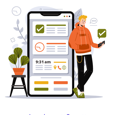
באינטרנט
בעל/ת עסק? סוכנות ניהול מוניטין
לקידום, שיווק ופרסום באינטרנט
כאן עבורך!
לפרטים