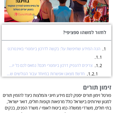
לחזור למשהו ספציפי?
הנה המידע שחיפשת על: בקשה לדרכון ביומטרי באינטרנט
צריכים להנפיק דרכון ביומטרי חכם? נמאס לכם כל יום ללכת מוקדם בבוקר למשרד הפנים ולראות מסה ענקית של אנשים ופשוט לוותר ולומר לעצמכם שתבואו ביום אחר כי חבל להפסיד יום עבודה? לא רק אתם! אלפי ישראלים מנסים לחדש דרכון ישן או לבצע הנפקת דרכון ישראלי חדש בסניפי משרדי הפנים ברחבי ישראל ללא הצלחה!
חדש!! מצאנו אפשרות במיוחד עבור הגולשים שלנו שבה תוכלו לזרז את הבקשה לדרכון ביומטרי החכם באינטרנט! כן כן, באינטרנט!
(adsbygoogle = window.adsbygoogle || []).push({});
זימון תורים
(adsbygoogle = window.adsbygoogle || []).push({});
פורטל זימון תורים יספק לכם מידע חיוני והמלצות כיצד להזמין תורים
(adsbygoogle = window.adsbygoogle || []).push({});
למגוון שירותים בישראל כולל מרפאות וקופות חולים, דואר ישראל,
לאחר מכן תופנו לתשלום האגרה, ולבסוף תקבלו טופס (אישור) שאותו תצטרכו להדפיס ולהגיע איתו למשרד הפנים.
בתי חולים, משרדי ממשלה כמו ביטוח לאומי / משרד הפנים, בנקים