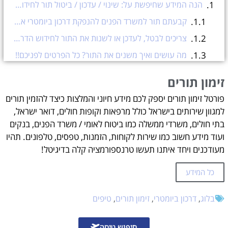
הנה המידע שחיפשת על: שינוי / עדכון / ביטול תור לחידוש דרכון ביומטרי במשרד הפנים
קבעתם תור למשרד הפנים להנפקת דרכון ביומטרי או תור חידוש דרכון ישן לדרכון ביומטרי ושכחתם מתי התור שלכם בסניף משרד הפנים?
צריכים לבטל, לעדכן או לשנות את התור לחידוש הדרכון הביומטרי במשרד הפנים?
מה עושים ואיך משנים את התור? כל הפרטים לפניכם!!
שלב 1
זימון תורים
שלב 2
פורטל זימון תורים יספק לכם מידע חיוני והמלצות כיצד להזמין תורים
שלב 3
למגוון שירותים בישראל כולל מרפאות וקופות חולים, דואר ישראל,
מדריך מקוצר
בתי חולים, משרדי ממשלה כמו ביטוח לאומי / משרד הפנים, בנקים
ועוד מידע חשוב כמו שירות לקוחות, הזמנות, טפסים, טלפונים. תהיו
איך אפשר לשנות או לבטל תור שקבעתי למשרד הפנים לחידוש דרכון ביומטרי?
מעודכנים ויחד איתנו תעשו טרנספורמציה קלה בדיגיטל!
ביטול תור משרד הפנים
שינוי תור משרד הפנים
כל המידע
זימון תורים
בלוג
,
דרכון ביומטרי
,
זימון תורים
,
טיפים
עזרה בהזמנת תורים אונליין?
חיפוש טיסה