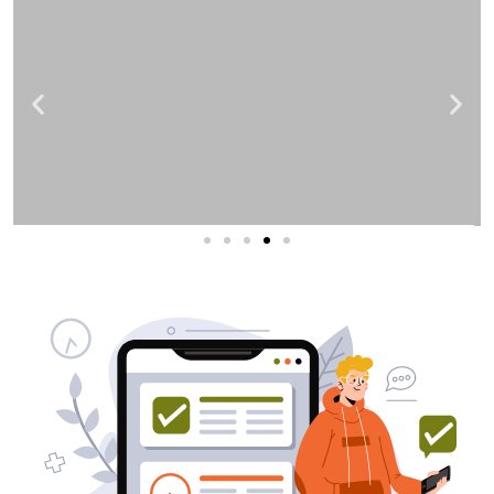
שירותי פרסום וקידום
באינטרנט
בעל/ת עסק? סוכנות ניהול מוניטין
לקידום, שיווק ופרסום באינטרנט
כאן עבורך!
לפרטים