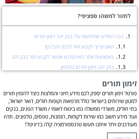
לחזור למשהו ספציפי?
הנה המידע שחיפשת על: בנק יהב זימון תורים
האם צריך לקבוע תור לבנק יהב? כן!
באמצעות אתר האינטרנט אפשר לקבוע תור בנק יהב
בנק יהב זימון תורים בטלפון
בנק יהב זימון תור באמצעות אפליקציית בנק יהב
זימון תורים
שלבי הזמנה קביעת תורים סניף בנק יהב
פורטל זימון תורים יספק לכם מידע חיוני והמלצות כיצד להזמין תורים
אישור תור
למגוון שירותים בישראל כולל מרפאות וקופות חולים, דואר ישראל,
ביטול תור
בתי חולים, משרדי ממשלה כמו ביטוח לאומי / משרד הפנים, בנקים
ועוד מידע חשוב כמו שירות לקוחות, הזמנות, טפסים, טלפונים. תהיו
הגעה לתור
מעודכנים ויחד איתנו תעשו טרנספורמציה קלה בדיגיטל!
טיפים נוספים
מה חשוב לדעת על בנק יהב בישראל?
כל המידע