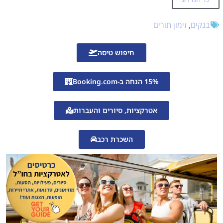
יתרונות בנק יהב
בנקים
,
זימון תורים
חסרונות בנק יהב
סיכום
חיפוש טיסה
זימון תורים
עזרה בהזמנת תורים אונליין?
15% הנחה ב-Booking.com
אטרקציות, סיורים והעברות
השכרת רכב