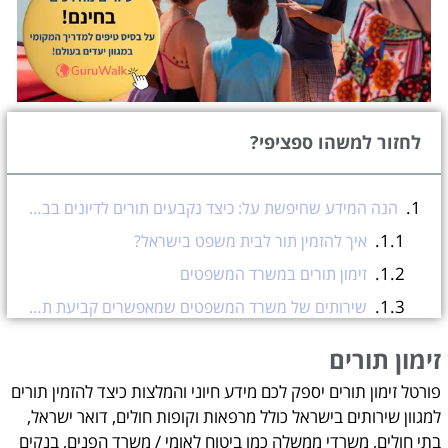
לחזור למשהו ספציפי?
הנה המידע שחיפשת על: כיצד נקבעים תורים לדיונים בבתי המשפט?
איך להזמין תור לבית משפט בישראל?
זימון תורים במשרד המשפטים
שירותים של משרד המשפטים שמאפשרים קביעת תור מקוון ומילוי טופס אונליין
דוגמא: לקבוע תור לבית משפט השלום בישראל לצורך חתימה על מסמך אפוטרופסות
זימון תורים
קביעת תור לבית משפט - קצת על התהליך
פורטל זימון תורים יספק לכם מידע חיוני והמלצות כיצד להזמין תורים
זימון תורים
למגוון שירותים בישראל כולל מרפאות וקופות חולים, דואר ישראל,
עזרה בהזמנת תורים אונליין?
בתי חולים, משרדי ממשלה כמו ביטוח לאומי / משרד הפנים, בנקים