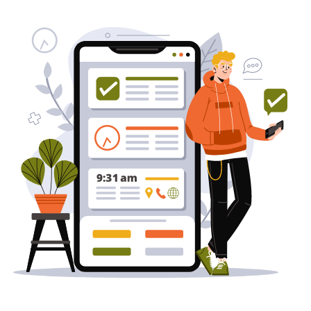
באינטרנט
בעל/ת עסק? סוכנות ניהול מוניטין
לקידום, שיווק ופרסום באינטרנט
כאן עבורך!
לפרטים