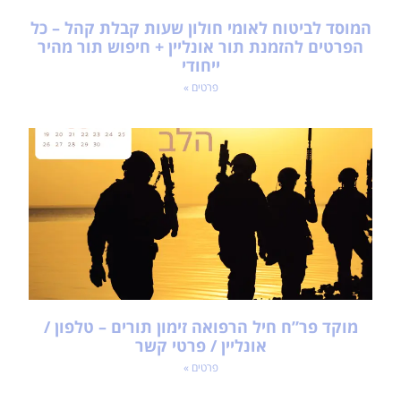
המוסד לביטוח לאומי חולון שעות קבלת קהל – כל
הפרטים להזמנת תור אונליין + חיפוש תור מהיר
ייחודי
פרטים »
מוקד פר”ח חיל הרפואה זימון תורים – טלפון /
אונליין / פרטי קשר
פרטים »