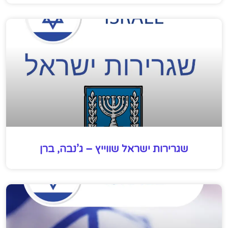
שגרירות ישראל שווייץ – ג’נבה, ברן