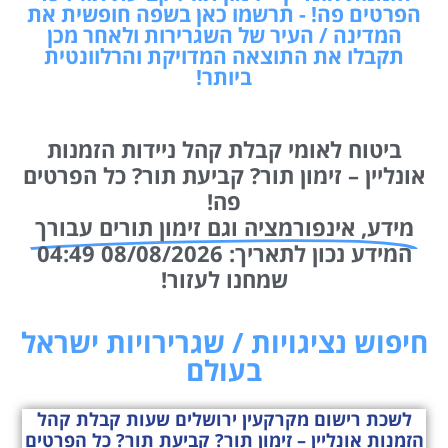
הפרטים פה! - תרשמו כאן בשפה חופשית את
המדינה / העיר של השגרירות ולאחר מכן
תקבלו את התוצאה המדויקת והרלוונטית
ביותר!
ביטוח לאומי קבלת קהל ניידות הזמנות
אונליין – זימון תור? קביעת תור? כל הפרטים
פה!
מידע, אינפורמציה וגם זימון תורים עבורך
המידע נכון לתאריך: 08/08/2026 04:49
שמחנו לעזור!
חיפוש נציגויות / שגרירויות ישראל
בעולם
לשכת רישום מקרקעין ירושלים שעות קבלת קהל
הזמנות אונליין – זימון תור? קביעת תור? כל הפרטים