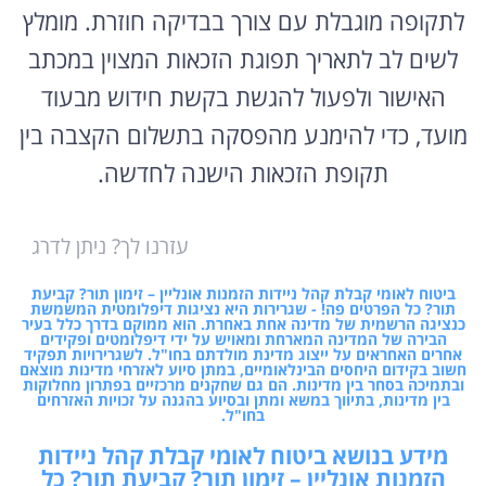
לתקופה מוגבלת עם צורך בבדיקה חוזרת. מומלץ
לשים לב לתאריך תפוגת הזכאות המצוין במכתב
האישור ולפעול להגשת בקשת חידוש מבעוד
מועד, כדי להימנע מהפסקה בתשלום הקצבה בין
תקופת הזכאות הישנה לחדשה.
עזרנו לך? ניתן לדרג
ביטוח לאומי קבלת קהל ניידות הזמנות אונליין – זימון תור? קביעת
תור? כל הפרטים פה! - שגרירות היא נציגות דיפלומטית המשמשת
כנציגה הרשמית של מדינה אחת באחרת. הוא ממוקם בדרך כלל בעיר
הבירה של המדינה המארחת ומאויש על ידי דיפלומטים ופקידים
אחרים האחראים על ייצוג מדינת מולדתם בחו"ל. לשגרירויות תפקיד
חשוב בקידום היחסים הבינלאומיים, במתן סיוע לאזרחי מדינות מוצאם
ובתמיכה בסחר בין מדינות. הם גם שחקנים מרכזיים בפתרון מחלוקות
בין מדינות, בתיווך במשא ומתן ובסיוע בהגנה על זכויות האזרחים
בחו"ל.
מידע בנושא ביטוח לאומי קבלת קהל ניידות
הזמנות אונליין – זימון תור? קביעת תור? כל