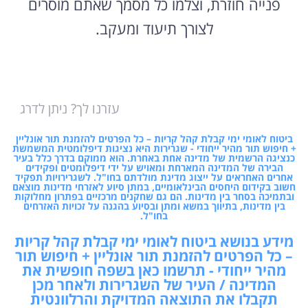
פנייה חוזרת, וצלמו כל מסמך שאתם מוסרים
לצורך תיעוד ומעקב.
עזרנו לך? ניתן לדרג
ביטוח לאומי ימי קבלת קהל קריות – כל הפרטים להזמנת תור אונליין
+ חיפוש תור מהיר ייחודי - שגרירות היא נציגות דיפלומטית המשמשת
כנציגה הרשמית של מדינה אחת באחרת. הוא ממוקם בדרך כלל בעיר
הבירה של המדינה המארחת ומאויש על ידי דיפלומטים ופקידים
אחרים האחראים על ייצוג מדינת מולדתם בחו"ל. לשגרירויות תפקיד
חשוב בקידום היחסים הבינלאומיים, במתן סיוע לאזרחי מדינות מוצאם
ובתמיכה בסחר בין מדינות. הם גם שחקנים מרכזיים בפתרון מחלוקות
בין מדינות, בתיווך במשא ומתן ובסיוע בהגנה על זכויות האזרחים
בחו"ל.
מידע בנושא ביטוח לאומי ימי קבלת קהל קריות
– כל הפרטים להזמנת תור אונליין + חיפוש תור
מהיר ייחודי - תרשמו כאן בשפה חופשית את
המדינה / העיר של השגרירות ולאחר מכן
תקבלו את התוצאה המדויקת והרלוונטית