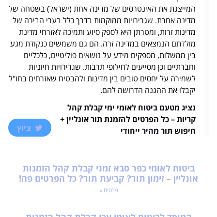
המייצגת את האינטרסים של מדינה אחת (ישראל) בשטחה של
מדינה אחרת. שגרירויות ממוקמות בדרך כלל בערי הבירה של
מדינות זרות, ומטרתן היא לספק סיוע ותמיכה לאזרחי מדינת
מולדתם הנמצאים במדינה זרה. הם גם משמשים כנקודת מגע
בין ממשלות, מספקים מידע על נושאים פוליטיים, כלכליים
וחברתיים וכן מסייעים לחילופי תרבות. שגרירויות חיוניות
לשמירה על יחסים טובים בין מדינות ולהבטיח שאזרחים בחו"ל
יקבלו את ההגנה הדרושה להם.
נציג מטעם ביטוח לאומי ימי קבלת קהל
קריות – כל הפרטים להזמנת תור אונליין +
ציוץ
חיפוש תור מהיר ייחודי
ביטוח לאומי כפר סבא זמני קבלת קהל הזמנות
אונליין – זימון תור? קביעת תור? כל הפרטים פה!
פרטים »