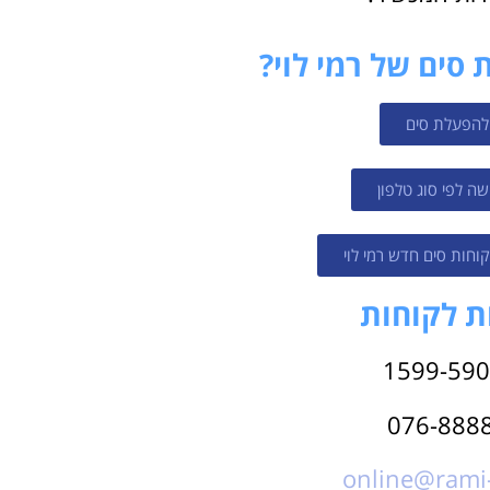
סים של רמי לוי?
י להפעלת סים
שה לפי סוג טלפון
קוחות סים חדש רמי לוי
ת לקוחות
online@rami-l