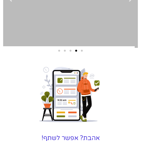
שירותי פרסום
וקידום
באינטרנט
בעל/ת עסק? סוכנות ניהול
מוניטין לקידום, שיווק ופרסום
באינטרנט כאן עבורך!
לפרטים
אהבת? אפשר לשתף!