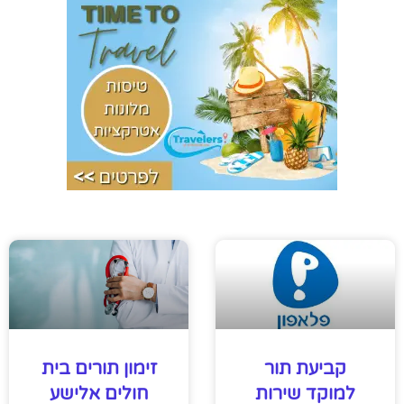
קביעת תור
זימון תורים בית
למוקד שירות
חולים אלישע