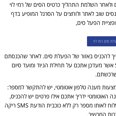
ולאחר השלמת התהליך כרטיס הסים של רמי לוי
נסים שוב לאתר ולוחצים על הסרגל המופיע בדף
ופציית הפעל סים,
ת סים רמי לוי
רוצה להקליט
ריך להכניס באזור של הפעלת סים. לאחר שהכנסתם
פודקאסט?
את הקוד ואת כל הפרטים הנדרשים תקבלו SMS אשר מעדכן אתכם על תחילת הניוד ומועד סיום
שרכשתם.
אולפן הקלטות מקצועי
להקלטה, צילום ועריכת
אמצעות מענה טלפון אוטומטי, יש להתקשר למספר:
פודקאסטים ברמה הגבוהה
ביותר
ענה האוטומטי ידריך אתכם אילו פרטים יש להכניס,
לפרטים ומחירון
לאחר סיום התהליך ניוד הטלפון הושלם, ניתן גם לשלוח לאותו מספר רק ללא כוכבית הודעת SMS ריקה
רות המכשיר.