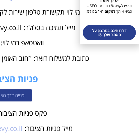
יש לך אתר?
נפגש לקפה ☕ נדבר על SEO –
רמי לוי תקשורת טלפון שירות לקוחות: 076-8888600
ונביא אותך
למקום ה-1 בגוגל!
מייל תמיכה בסלולר: pniyot.cellular@rami-levy.co.il
דו"ח חינם במתנה על
האתר שלך 🚀
וואטסאפ רמי לוי: 055-6668888
כתובת למשלוח דואר: רחוב האומן 15, ת.ד 52149, ירושלים 91520
פניות הציב
פנייה דרך האת
פקס פניות הציבור: 6-8888666
מייל פניות הציבור:
vy.co.il