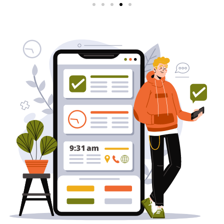
שירותי פרסום וקידום
באינטרנט
בעל/ת עסק? סוכנות ניהול מוניטין
לקידום, שיווק ופרסום באינטרנט
כאן עבורך!
לפרטים