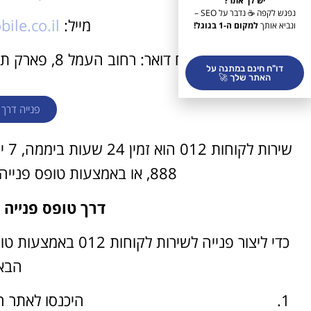
יש לך אתר?
נפגש לקפה ☕ נדבר על SEO –
מייל:
le.co.il
ונביא אותך
למקום ה-1 בגוגל!
כתובת למשלוח דואר: רחוב העמל 8, פארק תעשיות אפק, ת.ד. 435, ראש העין 4810302
דו"ח חינם במתנה על
האתר שלך 🚀
פנייה דרך את
888, או באמצעות טופס פנייה באתר האינטרנט של החברה.
דרך טופס פנייה
כדי ליצור פנייה לשי
הבא
היכנסו לאתר האי