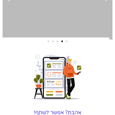
שירותי פרסום
וקידום
באינטרנט
בעל/ת עסק? סוכנות ניהול
מוניטין לקידום, שיווק ופרסום
באינטרנט כאן עבורך!
לפרטים
אהבת? אפשר לשתף!