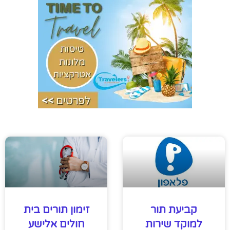
קביעת תור
זימון תורים בית
למוקד שירות
חולים אלישע