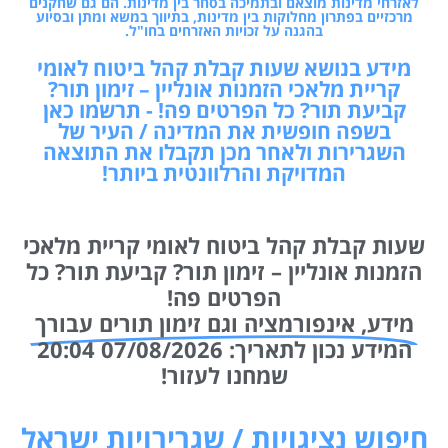
מרכזיים בפתרון מחלוקות בין מדינות, בתיווך במשא ומתן ובסיוע
בהגנה על זכויות האזרחים בחו"ל.
מידע בנושא שעות קבלת קהל ביטוח לאומי
קריית מלאכי הזמנות אונליין – זימון תור?
קביעת תור? כל הפרטים פה! - תרשמו כאן
בשפה חופשית את המדינה / העיר של
השגרירות ולאחר מכן תקבלו את התוצאה
המדויקת והרלוונטית ביותר!
שעות קבלת קהל ביטוח לאומי קריית מלאכי
הזמנות אונליין – זימון תור? קביעת תור? כל
הפרטים פה!
מידע, אינפורמציה וגם זימון תורים עבורך
המידע נכון לתאריך: 07/08/2026 20:04
שמחנו לעזור!
חיפוש נציגויות / שגרירויות ישראל