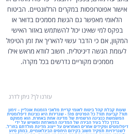
אישור אפוטרופסות במקרים הרלוונטיים. הביטוח
הלאומי מאפשר גם הגשת מסמכים בדואר או
בפקס למי שאינו יכול להשתמש באזור האישי
המקוון, אם כי הדבר עשוי להאריך את זמן הטיפול
לעומת הגשה דיגיטלית. חשוב לוודא מראש אילו
מסמכים מקוריים נדרשים בכל מקרה.
עזרנו לך? ניתן לדרג
שעות קבלת קהל ביטוח לאומי קריית מלאכי הזמנות אונליין – זימון
תור? קביעת תור? כל הפרטים פה! - שגרירות היא נציגות דיפלומטית
המשמשת כנציגה הרשמית של מדינה אחת באחרת. הוא ממוקם
בדרך כלל בעיר הבירה של המדינה המארחת ומאויש על ידי
דיפלומטים ופקידים אחרים האחראים על ייצוג מדינת מולדתם בחו"ל.
לשגרירויות תפקיד חשוב בקידום היחסים הבינלאומיים, במתן סיוע
לאזרחי מדינות מוצאם ובתמיכה בסחר בין מדינות. הם גם שחקנים