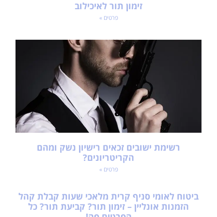
פרטים »
רשימת ישובים זכאים רישיון נשק ומהם
הקריטריונים?
פרטים »
ביטוח לאומי סניף קרית מלאכי שעות קבלת קהל
הזמנות אונליין – זימון תור? קביעת תור? כל
הפרטים פה!