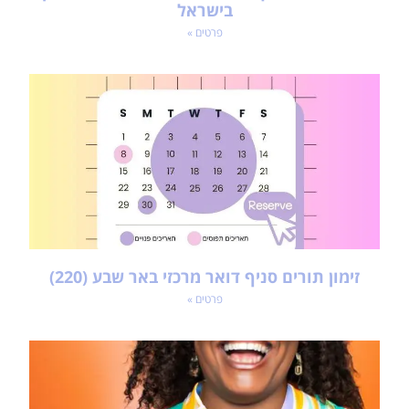
פרטים »
זימון תורים סניף דואר מרכזי באר שבע (220)
פרטים »