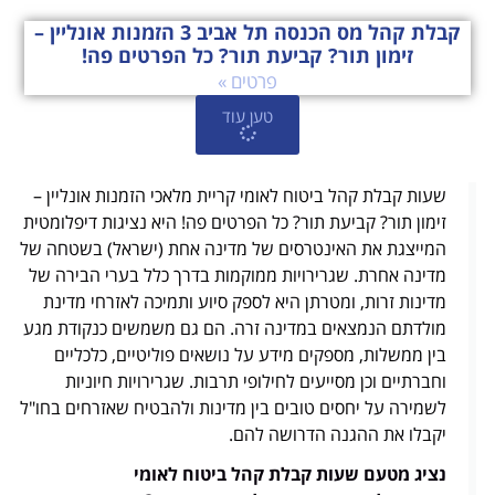
קבלת קהל מס הכנסה תל אביב 3 הזמנות אונליין –
זימון תור? קביעת תור? כל הפרטים פה!
פרטים »
טען עוד
שעות קבלת קהל ביטוח לאומי קריית מלאכי הזמנות אונליין –
זימון תור? קביעת תור? כל הפרטים פה! היא נציגות דיפלומטית
המייצגת את האינטרסים של מדינה אחת (ישראל) בשטחה של
מדינה אחרת. שגרירויות ממוקמות בדרך כלל בערי הבירה של
מדינות זרות, ומטרתן היא לספק סיוע ותמיכה לאזרחי מדינת
מולדתם הנמצאים במדינה זרה. הם גם משמשים כנקודת מגע
בין ממשלות, מספקים מידע על נושאים פוליטיים, כלכליים
וחברתיים וכן מסייעים לחילופי תרבות. שגרירויות חיוניות
לשמירה על יחסים טובים בין מדינות ולהבטיח שאזרחים בחו"ל
יקבלו את ההגנה הדרושה להם.
נציג מטעם שעות קבלת קהל ביטוח לאומי
קריית מלאכי הזמנות אונליין – זימון תור?