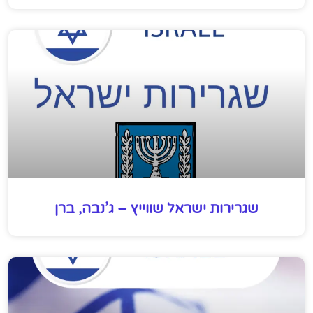
שגרירות ישראל שווייץ – ג’נבה, ברן