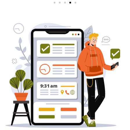
שירותי פרסום וקידום
באינטרנט
בעל/ת עסק? סוכנות ניהול מוניטין
לקידום, שיווק ופרסום באינטרנט
כאן עבורך!
לפרטים