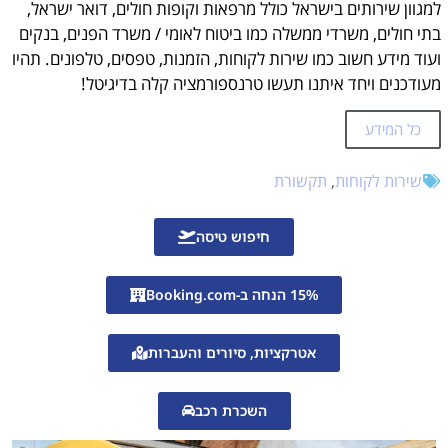
למגוון שירותים בישראל כולל מרפאות וקופות חולים, דואר ישראל,
פנייה דרך האפליקציה של סלקום טי וי
בתי חולים, משרדי ממשלה כמו ביטוח לאומי / משרד הפנים, בנקים
ועוד מידע חשוב כמו שירות לקוחות, הזמנות, טפסים, טלפונים. תהיו
טיפים ליצירת קשר עם שירות לקוחות סלקום טי וי
מעודכנים ויחד איתנו תעשו טרנספורמציה קלה בדיגיטל!
מה שעות הפעילות של סלקום טי וי? האם הם נותנים שירות טוב? כל מה שחשוב לשאול על שירות לקוחות סלקום טי וי
זימון תורים
כל המידע
עזרה בהזמנת תורים אונליין?
שירות לקוחות
,
תקשורת
חיפוש טיסה
15% הנחה ב-Booking.com
אטרקציות, סיורים והעברות
השכרת רכב