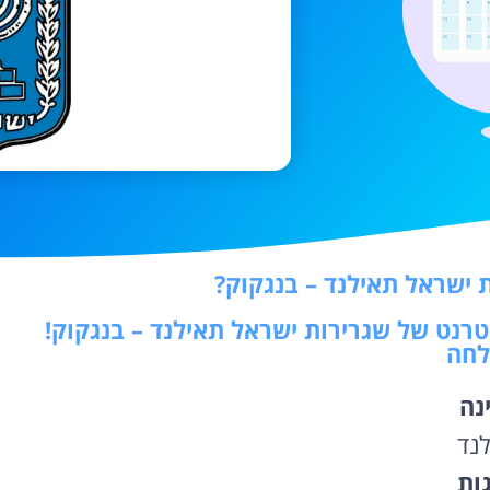
 ישראל תאילנד – בנגקוק?
נטרנט של שגרירות ישראל תאילנד – בנגקוק!
לחה
נה
לנד
גות