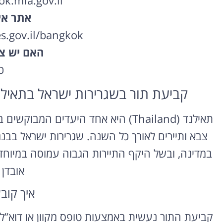
k.mfa.gov.il
אתר אי
s.gov.il/bangkok
האם יש צו
כ
קביעת תור בשגרירות ישראל בתאילנד, בנגקוק (kok
תאילנד (Thailand) היא אחד היעדים ה
במדינה, ובשל היקף התיירות הגבוה עמוסה במיוח
אובדן 
איך קוב
קביעת התור נעשית באמצעות טופס מקוון או דוא”ל