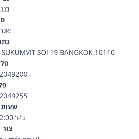
בנג
סו
שגרי
כתו
. SUKUMVIT SOI 19 BANGKOK 10110
טלפ
-2049200
פק
-2049255
שעות 
ב’-ו’ 09:00-12:00
צור 