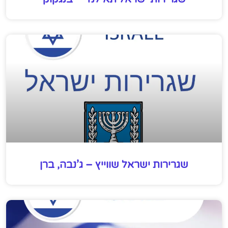
שגרירות ישראל שווייץ – ג’נבה, ברן