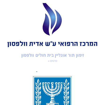
זימון תור אונליין בית חולים וולפסון
פרטים »