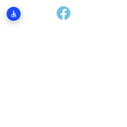
אודותינו
Torim4u.co.il – המידע והמדריכים באתרינו הנם בגדר המלצה
בלבד. אין קשר ישיר בין האתרים הרישמיים אל פורטל TORIM4U.