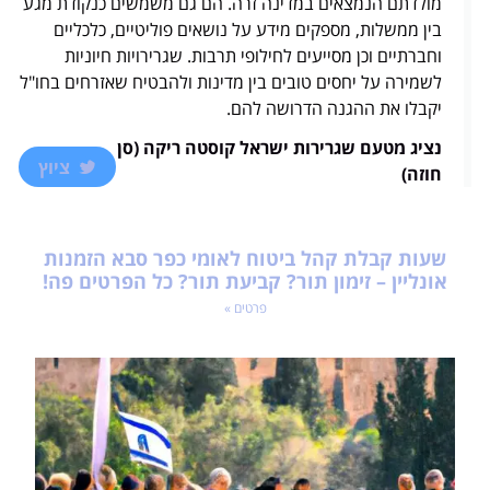
מולדתם הנמצאים במדינה זרה. הם גם משמשים כנקודת מגע
בין ממשלות, מספקים מידע על נושאים פוליטיים, כלכליים
וחברתיים וכן מסייעים לחילופי תרבות. שגרירויות חיוניות
לשמירה על יחסים טובים בין מדינות ולהבטיח שאזרחים בחו"ל
יקבלו את ההגנה הדרושה להם.
נציג מטעם שגרירות ישראל קוסטה ריקה (סן
ציוץ
חוזה)
שעות קבלת קהל ביטוח לאומי כפר סבא הזמנות
אונליין – זימון תור? קביעת תור? כל הפרטים פה!
פרטים »