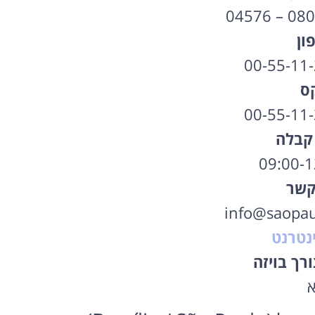
04576 – 08
ון
00-55-11
ס
00-55-11
קבלה
קשר
info@saopaul
נטרנט
רך בויזה
א