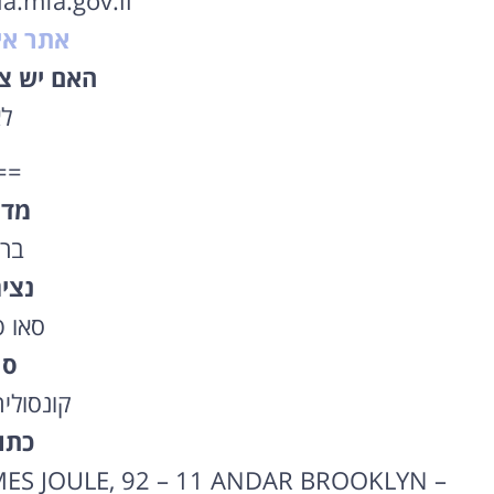
a.mfa.gov.il
אתר אי
האם יש צו
ל
==
מדי
ברז
נצי
סאו פ
סו
קונסולי
כתו
ES JOULE, 92 – 11 ANDAR BROOKLYN –