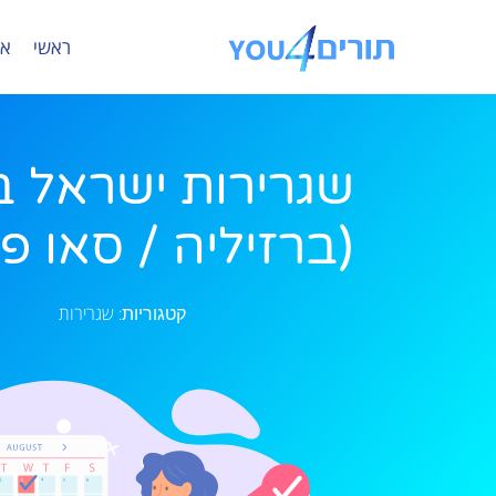
ראשי
או
שגרירות ישראל ב
(ברזיליה / סאו פא
שגרירות
קטגוריות: