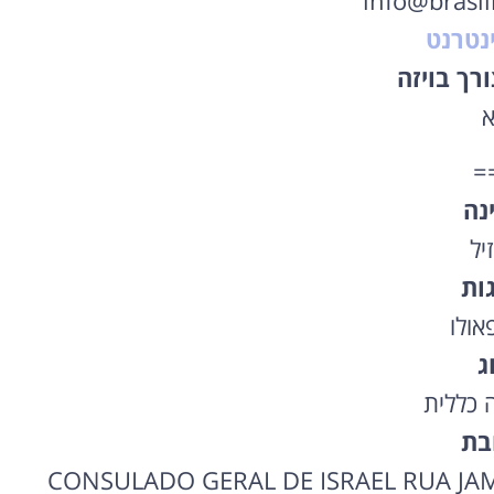
info@brasili
נטרנט
רך בויזה
א
=
נה
יל
גות
אולו
ג
ה כללית
בת
CONSULADO GERAL DE ISRAEL RUA JAM