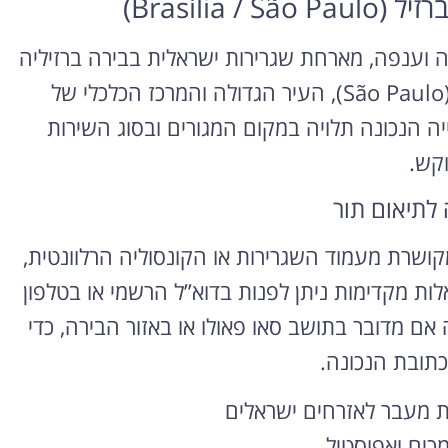
Brasília)
ה וענפה, מארחת שגרירות ישראלית בבירה ברזיליה
(Brasília) ולצדה קונסוליה פעילה בסאו פאולו (São Paulo), העיר הגדולה והמרכז הכלכלי של
ה הנכונה תלויה במקום המגורים ובסוג השירות
קש.
 לתיאום תור
שרת מעמוד השגרירות או הקונסוליה הרלוונטית,
לות מקדימות ניתן לפנות בדוא”ל הרשמי או בטלפון
אם מדובר בתושב סאו פאולו או באזור הבירה, כדי
כתובת הנכונה.
ות מעבר לאזרחים ישראלים
כים ואפוסטיל