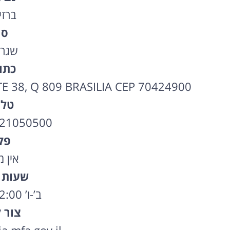
ברזי
סו
שגרי
כתו
E 38, Q 809 BRASILIA CEP 70424900
טלפ
-21050500
פק
אין 
שעות 
ב’-ו’ 09:00-12:00
צור 