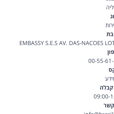
ליה
ג
רות
בת
EMBASSY S.E.S AV. DAS-NACOES LOT
ון
00-55-61
ס
מידע
קבלה
קשר