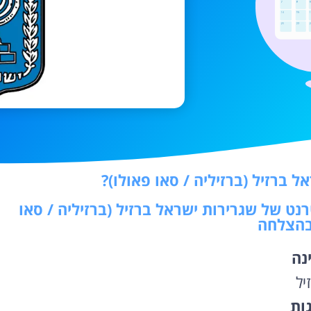
 ברזיל (ברזיליה / סאו פאולו)?
רנט של שגרירות ישראל ברזיל (ברזיליה / סאו
 בהצלחה
נה
יל
גות