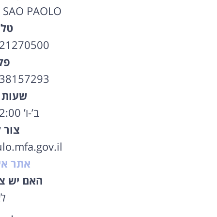
0 SAO PAOLO
טלפ
-21270500
פק
-38157293
שעות 
ב’-ו’ 09:00-12:00
צור 
o.mfa.gov.il
אתר אי
האם יש צו
ל