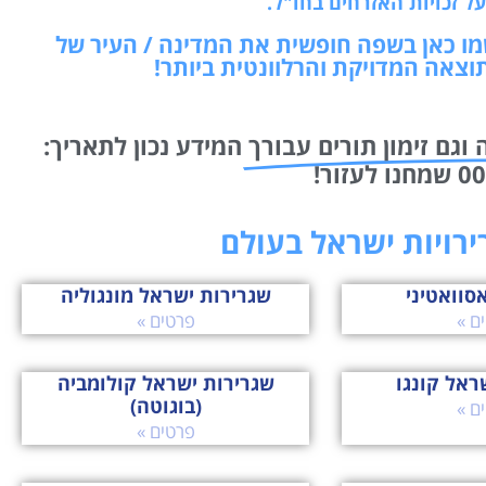
ל זכויות האזרחים בחו"ל.
שמו כאן בשפה חופשית את המדינה / העיר של
וצאה המדויקת והרלוונטית ביותר!
 וגם זימון תורים עבורך
המידע נכון לתאריך:
רירויות ישראל בעולם
סוואטיני
שגרירות ישראל מונגוליה
ם »
פרטים »
ראל קונגו
שגרירות ישראל קולומביה
(בוגוטה)
ם »
פרטים »