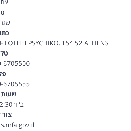
אתו
סו
שגרי
כתו
OTHEI PSYCHIKO, 154 52 ATHENS
טלפ
0-6705500
פק
0-6705555
שעות 
ב’-ו’ 09:30-12:30
צור 
.mfa.gov.il