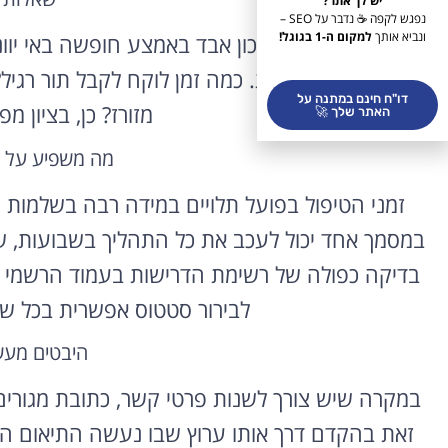
יש לך אתר?
נפגש לקפה ☕ נדבר על SEO –
ונביא אותך
למקום ה-1 בגוגל!
מה עושים אם דרכון אבד באמצע חופשה באי יוונ
תעודת מעבר זמנית. כמה זמן לוקח לקבל תור רגיל?
דו"ח חינם במתנה על
מזורז? כן, בציון 
האתר שלך 🚀
מה משפיע על מ
זמני הטיפול בפועל תלויים במידה רבה בשלמות
במסמך אחד יכול לעכב את כל התהליך בשבועות, ש
בדיקה כפולה של רשימת הדרישות בעמוד הרשמי לפ
לבירור סטטוס אפשרית בכל של
היבטים מעש
במקרה שיש צורך לשנות פרטי קשר, כתובת מגורים
זאת בהקדם דרך אותו ערוץ שבו נעשה התיאום המקו