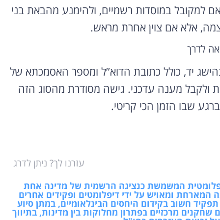
אם למקובל במוסדות רשמיים, ולהימנע מהבאת בני
מה, אלא אם צוין אחרת מראש.
אה לדרך
הישג יד, כולל כתובת הדוא”ל ומספר האסמכתא של
ות ולקבל מענה עדכני. גישה מסודרת מהסוג הזה
ברגע שבו הזמן הכי קריטי.
עזרנו לך? ניתן לדרג
 דיפלומטית המשמשת כנציגה הרשמית של מדינה אחת
 המארחת ומאויש על ידי דיפלומטים ופקידים אחרים
תפקיד חשוב בקידום היחסים הבינלאומיים, במתן סיוע
 שחקנים מרכזיים בפתרון מחלוקות בין מדינות, בתיווך