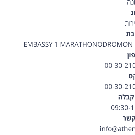
נה
ג
רות
בת
EMBASSY 1 MARATHONODROMON FIL
ון
00-30-21
ס
00-30-21
קבלה
קשר
info@athens