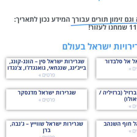
וגם זימון תורים עבורך
המידע נכון לתאריך:
רירויות ישראל בעולם
ל אל סלבדור
שגרירות ישראל סין – הונג-קונג,
בייג’ינג, שנגחאי, גואנגדז’ו, צ’נגדו
ם »
פרטים »
רזיל (ברזיליה /
שגרירות ישראל מדגסקר
אולו)
פרטים »
ם »
ל חוף השנהב
שגרירות ישראל שווייץ – ג’נבה,
ברן
ם »