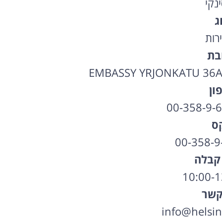
נקי
ג
רות
בת
EMBASSY YRJONKATU 36A 
ון
00-358-9-
ס
00-358-9
קבלה
קשר
info@helsink