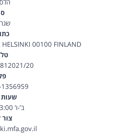
הלסי
סו
שגרי
כתו
HELSINKI 00100 FINLAND
טלפ
6812021/20
פק
-1356959
שעות 
ב’-ו’ 10:00-13:00
צור 
i.mfa.gov.il