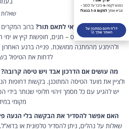
בעמוד
יש לך אתר?
נפגש לקפה ☕ נדבר על SEO –
ונביא אותך
למקום ה-1 בגוגל!
שאלות 
כמה זמן מראש כדאי לתאם תור?
ברוב המקרים מ
דו"ח חינם במתנה על
האתר שלך 🚀
הרצוי, ובתקופות עומס – חגים, חופשות קיץ או ימי 
ולהימנע מהמתנה ממושכת. פנייה ברגע האחרון ע
לדחות את הטיפול בשב
מה עושים אם הדרכון אבד ויש טיסה קרובה?
י
ולציין את מועד הטיסה המתוכנן. בקשות דחופות הנו
יש להגיע עם כל מסמך זיהוי חלופי שנותר בידי הפו
מקומי במי
האם אפשר להסדיר את הבקשה בלי הגעה פיז
שאלות על נהלים, ניתן להסדיר טלפונית או בדוא”ל.