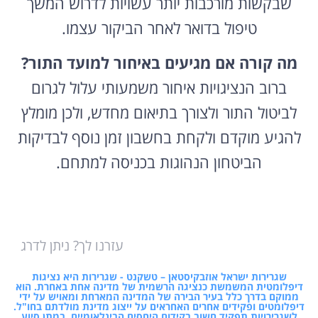
שבקשות מורכבות יותר עשויות לדרוש המשך
טיפול בדואר לאחר הביקור עצמו.
מה קורה אם מגיעים באיחור למועד התור?
ברוב הנציגויות איחור משמעותי עלול לגרום
לביטול התור ולצורך בתיאום מחדש, ולכן מומלץ
להגיע מוקדם ולקחת בחשבון זמן נוסף לבדיקות
הביטחון הנהוגות בכניסה למתחם.
עזרנו לך? ניתן לדרג
שגרירות ישראל אוזבקיסטאן – טשקנט - שגרירות היא נציגות
דיפלומטית המשמשת כנציגה הרשמית של מדינה אחת באחרת. הוא
ממוקם בדרך כלל בעיר הבירה של המדינה המארחת ומאויש על ידי
דיפלומטים ופקידים אחרים האחראים על ייצוג מדינת מולדתם בחו"ל.
לשגרירויות תפקיד חשוב בקידום היחסים הבינלאומיים, במתן סיוע