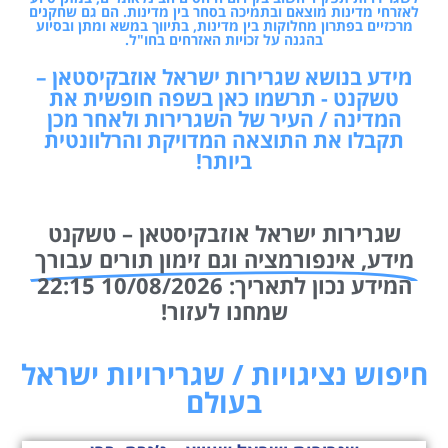
לאזרחי מדינות מוצאם ובתמיכה בסחר בין מדינות. הם גם שחקנים
מרכזיים בפתרון מחלוקות בין מדינות, בתיווך במשא ומתן ובסיוע
בהגנה על זכויות האזרחים בחו"ל.
מידע בנושא שגרירות ישראל אוזבקיסטאן –
טשקנט - תרשמו כאן בשפה חופשית את
המדינה / העיר של השגרירות ולאחר מכן
תקבלו את התוצאה המדויקת והרלוונטית
ביותר!
שגרירות ישראל אוזבקיסטאן – טשקנט
מידע, אינפורמציה וגם זימון תורים עבורך
המידע נכון לתאריך: 10/08/2026 22:15
שמחנו לעזור!
חיפוש נציגויות / שגרירויות ישראל
בעולם