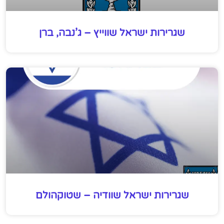
שגרירות ישראל שווייץ – ג’נבה, ברן
שגרירות ישראל שוודיה – שטוקהולם