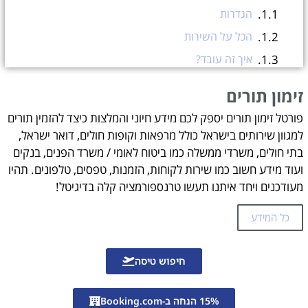
הגדרות
הכל על השירות
איך זה עובד?
לא מצאתם תשובה לשאלה שלכם? מוזמנים לשאול אותנו
זימון תורים
פורטל זימון תורים
פורטל זימון תורים יספק לכם מידע חיוני והמלצות כיצד להזמין תורים
זימון תורים
למגוון שירותים בישראל כולל מרפאות וקופות חולים, דואר ישראל,
עזרה בהזמנת תורים אונליין?
בתי חולים, משרדי ממשלה כמו ביטוח לאומי / משרד הפנים, בנקים
ועוד מידע חשוב כמו שירות לקוחות, הזמנות, טפסים, טלפונים. תהיו
מעודכנים ויחד איתנו תעשו טרנספורמציה קלה בדיגיטל!
כל המידע
חיפוש טיסה
15% הנחה ב-Booking.com