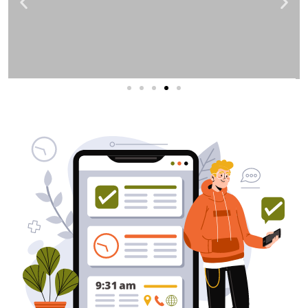
שירותי פרסום וקידום
באינטרנט
בעל/ת עסק? סוכנות ניהול מוניטין
לקידום, שיווק ופרסום באינטרנט
כאן עבורך!
לפרטים