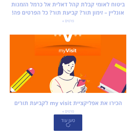
ביטוח לאומי קבלת קהל דאלית אל כרמל הזמנות
אונליין – זימון תור? קביעת תור? כל הפרטים פה!
פרטים »
הכירו את אפליקציית my visit לקביעת תורים
פרטים »
טען עוד