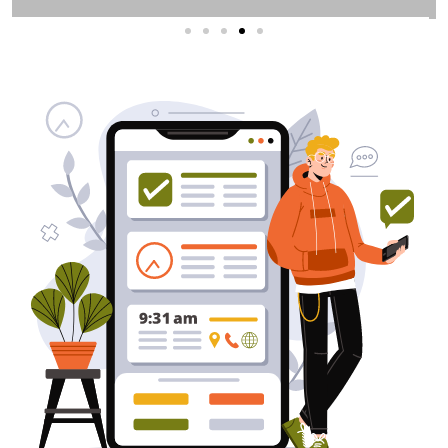
שירותי פרסום וקידום
באינטרנט
בעל/ת עסק? סוכנות ניהול מוניטין
לקידום, שיווק ופרסום באינטרנט
כאן עבורך!
לפרטים