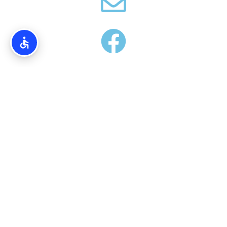
אודותינו
Torim4u.co.il – המידע והמדריכים באתרינו הנם בגדר המלצה