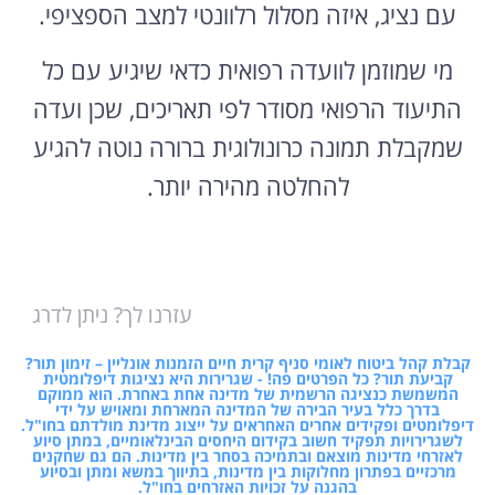
עם נציג, איזה מסלול רלוונטי למצב הספציפי.
מי שמוזמן לוועדה רפואית כדאי שיגיע עם כל
התיעוד הרפואי מסודר לפי תאריכים, שכן ועדה
שמקבלת תמונה כרונולוגית ברורה נוטה להגיע
להחלטה מהירה יותר.
עזרנו לך? ניתן לדרג
קבלת קהל ביטוח לאומי סניף קרית חיים הזמנות אונליין – זימון תור?
קביעת תור? כל הפרטים פה! - שגרירות היא נציגות דיפלומטית
המשמשת כנציגה הרשמית של מדינה אחת באחרת. הוא ממוקם
בדרך כלל בעיר הבירה של המדינה המארחת ומאויש על ידי
דיפלומטים ופקידים אחרים האחראים על ייצוג מדינת מולדתם בחו"ל.
לשגרירויות תפקיד חשוב בקידום היחסים הבינלאומיים, במתן סיוע
לאזרחי מדינות מוצאם ובתמיכה בסחר בין מדינות. הם גם שחקנים
מרכזיים בפתרון מחלוקות בין מדינות, בתיווך במשא ומתן ובסיוע
בהגנה על זכויות האזרחים בחו"ל.