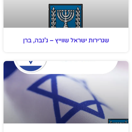
שגרירות ישראל שווייץ – ג’נבה, ברן