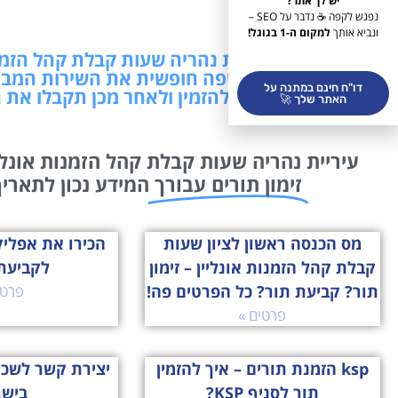
יש לך אתר?
נפגש לקפה ☕ נדבר על SEO –
ונביא אותך
למקום ה-1 בגוגל!
מידע בנושא עיריית נהריה שעות קבלת קהל הזמנו
פה! תרשמו כאן בשפה חופשית את השירות המבו
דו"ח חינם במתנה על
לקבוע ולהזמין ולאחר מכן תקבלו את 
האתר שלך 🚀
עיריית נהריה שעות קבלת קהל הזמנות אונליי
זימון תורים עבורך
המידע נכון לתאריך: 06/08/2026 02:25 שמחנו ל
מס הכנסה ראשון לציון שעות
קבלת קהל הזמנות אונליין – זימון
לקביעת
תור? קביעת תור? כל הפרטים פה!
פרטי
פרטים »
ksp הזמנת תורים – איך להזמין
יצירת קשר לשכ
תור לסניף KSP?
ביש