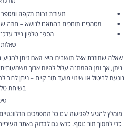
מה כדאי
תעודת זהות תקפה ומספר תי
השכרת רכב
מסמכים תומכים בהתאם לנושא – חוזה שכיר
בחו"ל
מספר טלפון נייד עדכני
השוואת מחירים בין חברות
שאלות 
מקומיות לקבלת הצעת מחיר
משתלמת
שאלה שחוזרת אצל תושבים היא האם ניתן להגיע ב
לחצו פה!
ניתן, אך זמן ההמתנה עלול להיות ארוך משמעותית
נוגעת לביטול או שינוי מועד תור קיים – ניתן לרוב
בשיחת טלפ
טיפ
מומלץ להגיע לפגישה עם כל המסמכים הרלוונטיי
כדי לחסוך תור נוסף. כדאי גם לבדוק באתר העירי