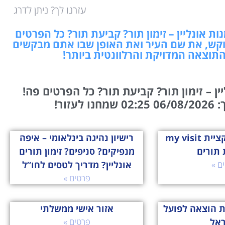
עזרנו לך? ניתן לדרג
ת אונליין – זימון תור? קביעת תור? כל הפרטים
קש, את שם העיר ואת האופן שבו אתם מבקשים
התוצאה המדויקת והרלוונטית ביותר!
ן – זימון תור? קביעת תור? כל הפרטים פה!
עזור!
הכירו את אפליקציית my visit
רישיון נהיגה בינלאומי – איפה
 תורים
מנפיקים? סניפים? זימון תורים
ם »
אונליין? מדריך לטסים לחו”ל
פרטים »
ת הוצאה לפועל
אזור אישי ממשלתי
ראל
פרטים »