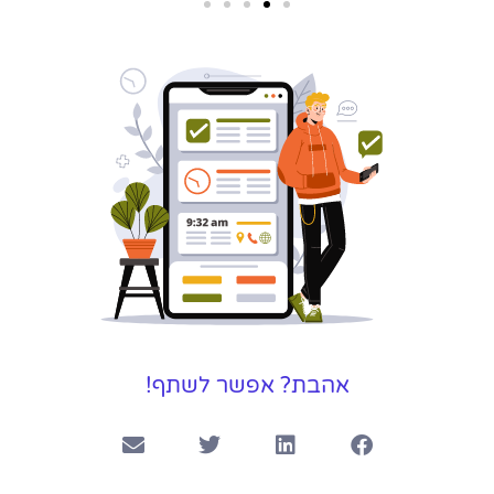
שירותי פרסום
וקידום
באינטרנט
בעל/ת עסק? סוכנות ניהול
מוניטין לקידום, שיווק ופרסום
באינטרנט כאן עבורך!
לפרטים
אהבת? אפשר לשתף!