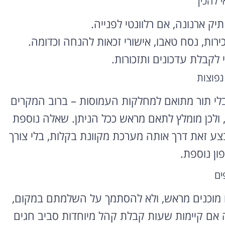
 להכין
ק ארנונה, אם רלוונטי לפנייה.
רוצה להקליט
ות, נסח טאבו, אישורי זכאות להנחה וכדומה.
פודקאסט?
 לקבלת עדכונים ותזכורות.
אולפן הקלטות מקצועי
נפוצות
להקלטה, צילום ועריכת
פודקאסטים ברמה הגבוהה
לי תור מתואם למחלקות העמוסות – ברוב המקרים
ביותר
, ולכן מומלץ לתאם מראש ככל הניתן. שאלה נוספת
לפרטים ומחירון
 לבצע זאת דרך אותה מערכת מקוונת בקלות, בלי צורך
ון נוספת.
ים
ם מוכנים מראש, ולא להסתמך על השלמתם במקום,
יה אם קיימות שעות קבלת קהל מיוחדות סביב חגים