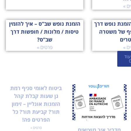
ם »
זמנת נופש דרך
הזמנת נופש שב”ס – איך להזמין
ף של משטרה
טיסות / מלונות / חופשות דרך
טרים
שב”ס?
ם »
פרטים »
עוד
ביטוח לאומי סניף רמת
גן שעות קבלת קהל
הזמנות אונליין – זימון
תור? קביעת תור? כל
הפרטים פה!
פרטים »
מדריך איך מוציאים