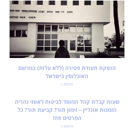
הנפקת תעודת פטירה (ללא עלות) במרשם
האוכלוסין בישראל
פרטים »
שעות קבלת קהל המוסד לביטוח לאומי נהריה
הזמנות אונליין – זימון תור? קביעת תור? כל
הפרטים פה!
פרטים »