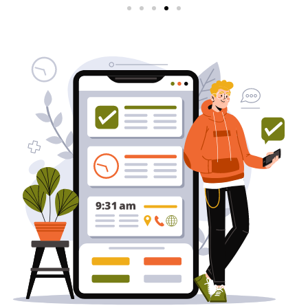
שירותי פרסום וקידום
באינטרנט
בעל/ת עסק? סוכנות ניהול מוניטין
לקידום, שיווק ופרסום באינטרנט
כאן עבורך!
לפרטים