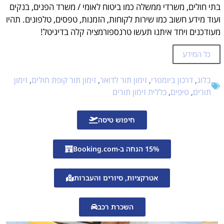
בתי חולים, משרדי ממשלה כמו ביטוח לאומי / משרד הפנים, בנקים
ועוד מידע חשוב כמו שירות לקוחות, הזמנות, טפסים, טלפונים. תהיו
מעודכנים ויחד איתנו תעשו טרנספורמציה קלה בדיגיטל!
כל המידע
בלוג
,
דרכון ביומטרי
,
זימון תור לדואר
,
זימון תור קופת חולים
,
זימון
תורים
,
טיפים
,
כללית זימון תורים
חיפוש טיסה
15% הנחה ב-Booking.com
אטרקציות, סיורים והעברות
השכרת רכב