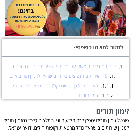
לחזור למשהו ספציפי?
הנה המידע שחיפשת על: מהם 5 השירותים הכי נפוצים בישראל לזימון תורים אונליין?
5 השירותים הנפוצים ביותר בישראל לזימון תורים אונליין
האומנם כל כך פשוט וקל? נגמרו ימי הבירוקרטיה והסחבת? אתם מוזמנים לנסות בעצמכם ולגלות שגם אם עדיין יש צורך להטריח את עצמכם לכל מיני תורים וסידורים, לפחות קביעת התור הפכה קלה ונוחה באופן משמעותי.
זימון תורים
עזרה בהזמנת תורים אונליין?
זימון תורים
פורטל זימון תורים יספק לכם מידע חיוני והמלצות כיצד להזמין תורים
למגוון שירותים בישראל כולל מרפאות וקופות חולים, דואר ישראל,