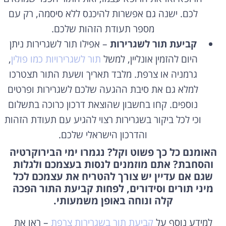
לכם. ישנה גם אפשרות להיכנס ללא סיסמה, רק עם
מספר תעודת הזהות שלכם.
קביעת תור לשגרירות
– אפילו תור לשגרירות ניתן
היום להזמין אונליין, למשל
תור לשגרירויות כמו פולין
,
גרמניה או צרפת. מלבד תאריך ושעת התור תצטרכו
למלא גם את סיבת ההגעה שלכם לשגרירות ופרטים
נוספים. קחו בחשבון שהוצאת דרכון כרוכה בתשלום
וכי לכל ביקור בשגרירות רצוי להגיע עם תעודת הזהות
והדרכון הישראלי שלכם.
האומנם כל כך פשוט וקל? נגמרו ימי הבירוקרטיה
והסחבת? אתם מוזמנים לנסות בעצמכם ולגלות
שגם אם עדיין יש צורך להטריח את עצמכם לכל
מיני תורים וסידורים, לפחות קביעת התור הפכה
קלה ונוחה באופן משמעותי.
למידע נוסף על
קביעת תור בשגרירות צרפת
– ראו את