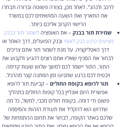
לרכב ולנהג”. לאחר מכן, בצורה פשוטה וברורה תבחרו
את התאריך ואת השעה המתאימים לכם במשרד
הרישוי הקרוב אליכם ביותר.
שמירת תור בבנק
– את האופציה
לשמור תור בבנק
מציעים כרגע בנק לאומי
ובנק הפועלים, דרך האתר או
דרך האפליקציה. על מנת לשמור תור אתם צריכים
לבחור את הסניף שאליו אתם רוצים להגיע ולקבוע את
התור. התור יישמר לכם למשך שלוש שעות קדימה
ויבטיח לכם ברגע שתגיעו זמן המתנה קצר מהרגיל.
תור לרופא בקופת החולים
– קביעת תור לרופא
אפשרית היום אונליין בכל קופות החולים בתהליך
פשוט ודי דומה. בקופת חולים מכבי, למשל, כל מה
שדרוש הוא להקליד את תעודת הזהות והסיסמה
שלכם באתר הקופה, לבחור את תחום ההתמחות של
הרופא ואז את הרופא עצמו, ואת התור הפנוי שמתאים