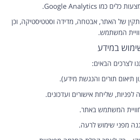
מו Google Analytics.
קין של האתר, אבטחה, מדידה וסטטיסטיקה, וכן
ויית המשתמש.
ו לצרכים הבאים:
רוצה להקליט
פודקאסט?
ן תיאום תורים והנגשת מידע).
אולפן הקלטות מקצועי
ניות, שליחת אישורים ועדכונים.
להקלטה, צילום ועריכת
פודקאסטים ברמה הגבוהה
חוויית המשתמש באתר.
ביותר
ה מפני שימוש לרעה.
לפרטים ומחירון