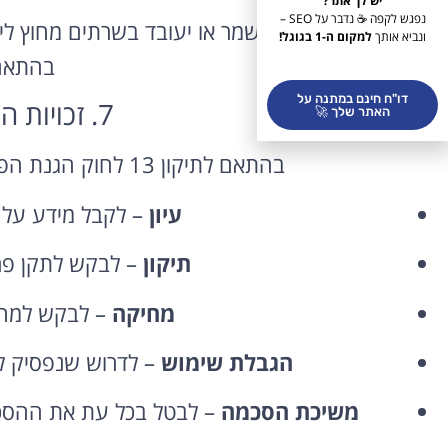
יש לך אתר?
נפגש לקפה ☕ נדבר על SEO –
במקרה שבו המידע יישמר או יעובד בשרתים מחוץ ל
ונביא אותך
למקום ה-1 בגוגל!
בהתאם 
דו"ח חינם במתנה על
7. זכויות המשתמשים
האתר שלך 🚀
בהתאם לתיקון 13 לחוק הגנת הפרטיות, עומדות לך הזכויות הבאות:
עיון
– לקבל מידע על ה
תיקון
– לבקש לתקן פרט
מחיקה
– לבקש למחוק
הגבלת שימוש
– לדרוש שנפסיק ל
משיכת הסכמה
– לבטל בכל עת את ההסכמה