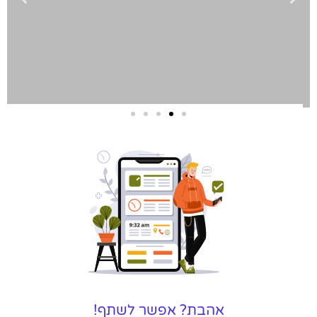
שירותי פרסום
וקידום
באינטרנט
בעל/ת עסק? סוכנות ניהול
מוניטין לקידום, שיווק ופרסום
באינטרנט כאן עבורך!
לפרטים
אהבת? אפשר לשתף!