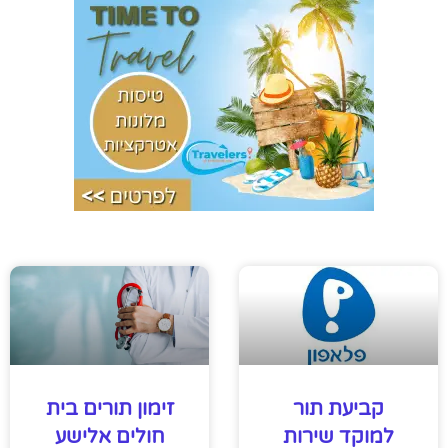
קביעת תור
זימון תורים בית
למוקד שירות
חולים אלישע