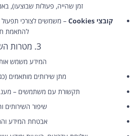
זמן שהייה, פעולות שבוצעו), באמצעות כלים כ
קובצי Cookies
– משמשים לצורכי תפעול ת
להתאמת חו
3. מטרות השימוש במידע
המידע משמש אותנ
השכרת רכב
בחו"ל
מתן שירותים מותאמים (כגו
השוואת מחירים בין חברות
תקשורת עם משתמשים – מענה לפ
מקומיות לקבלת הצעת מחיר
משתלמת
שיפור השירותים ו
לחצו פה!
אבטחת המידע והגנ