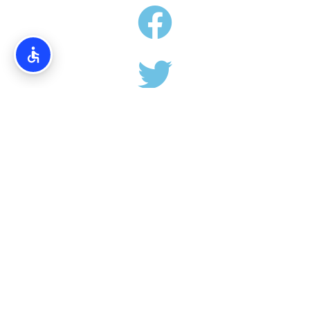
אודותינו
Torim4u.co.il – המידע והמדריכים באתרינו הנם בגדר המלצה
בלבד. אין קשר ישיר בין האתרים הרישמיים אל פורטל TORIM4U.
אין האתר לוקח אחריות על כל פעולה אשר תבצעו.