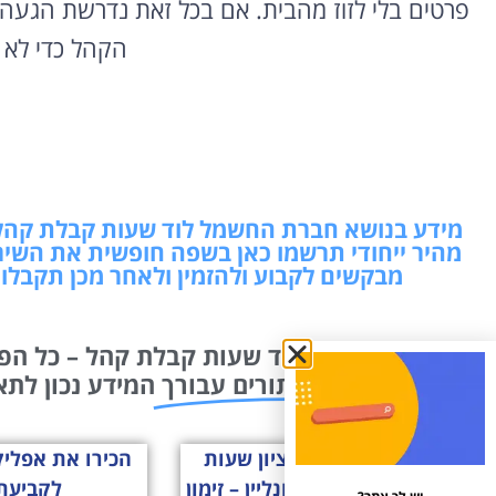
פרטים בלי לזוז מהבית. אם בכל זאת נדרשת הגעה
הקהל כדי לא 
מידע בנושא חברת החשמל לוד שעות קבלת קהל –
מהיר ייחודי תרשמו כאן בשפה חופשית את השי
מבקשים לקבוע ולהזמין ולאחר מכן תקבלו
חברת החשמל לוד שעות קבלת קהל – כל הפרט
ייחודי
זימון תורים עבורך
המידע נכון לתאריך: 09/08/2026 14:37 
מס הכנסה ראשון לציון שעות
קבלת קהל הזמנות אונליין – זימון
לקביעת