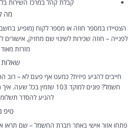
קבלת קהל במרכז השירות בלוד
מה ל
השכרת רכב
בחו"ל
הצטיידו במספר חוזה או מספר לקוח (מופיע בחשבו
לפנייה – חוזה שכירות לשינוי שם מחזיק, אישורים
השוואת מחירים בין חברות
מקומיות לקבלת הצעת מחיר
מזרזת מאוד 
משתלמת
שאלות 
לחצו פה!
חייבים להגיע פיזית? כמעט אף פעם לא – רוב הפע
חשמל? פונים למוקד 103 שזמין
להגיע להסדר תשלומי
טיפ 
פתחו אזור אישי באתר חברת החשמל – שם תראו את 