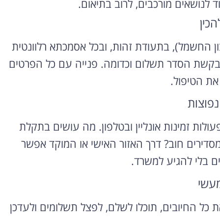
 לנושאים מורכבים, לרוב בתיאום.
הכין
רוצה להקליט
פודקאסט?
ן החשמל), בתעודת זהות, ובכל אסמכתא רלוונטית
 לבקשת הסדר תשלום וכדומה. פנייה עם כל הפרטים
אולפן הקלטות מקצועי
להקלטה, צילום ועריכת
את הטיפול.
פודקאסטים ברמה הגבוהה
ביותר
נפוצות
לפרטים ומחירון
ולות זמינות אונליין ובטלפון. מה עושים בתקלת
 בכל שעה. איך מסדירים חוב? דרך האזור האישי או המוקד אפשר
ם בלי להגיע למשרד.
מעשי
כל החיובים, תוכלו לשלם, לפצל תשלומים ולעדכן