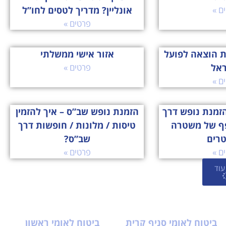
ם »
אונליין? מדריך לטסים לחו”ל
פרטים »
ת הוצאה לפועל
אזור אישי ממשלתי
ראל
פרטים »
ם »
זמנת נופש דרך
הזמנת נופש שב”ס – איך להזמין
ף של משטרה
טיסות / מלונות / חופשות דרך
טרים
שב”ס?
ם »
פרטים »
עוד
ביטוח לאומי סניף קרית
ביטוח לאומי ראשון