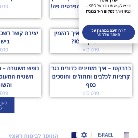
יש לך אתר?
תור? קביעת תור? כל הפרטים פה!
פרטי
נפגש לקפה ☕ נדבר על SEO –
ונביא אותך
למקום ה-1 בגוגל!
פרטים »
דו"ח חינם במתנה על
ksp הזמנת תורים – איך להזמין
יצירת קשר לשכ
האתר שלך 🚀
תור לסניף KSP?
ביש
פרטים »
פרטי
ברבקטו – איך מזמינים כדורים נגד
נופש משטרה – ה
קרציות לכלבים וחתולים וחוסכים
השטיח המעופ
כסף
והשו
פרטים »
פרטי
טען 
המוסד לביטוח לאומי