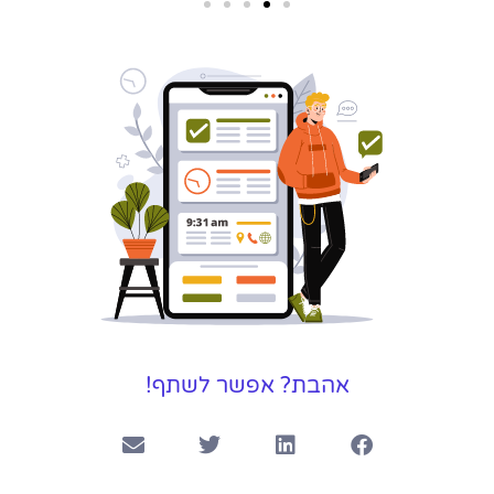
שירותי פרסום
וקידום
באינטרנט
בעל/ת עסק? סוכנות ניהול
מוניטין לקידום, שיווק ופרסום
באינטרנט כאן עבורך!
לפרטים
אהבת? אפשר לשתף!