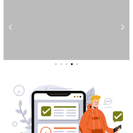
שירותי פרסום וקידום
באינטרנט
בעל/ת עסק? סוכנות ניהול מוניטין
לקידום, שיווק ופרסום באינטרנט
כאן עבורך!
לפרטים