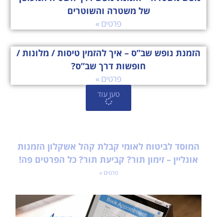
של משטרה והשוטרים
פרטים »
הזמנת נופש שב”ס – איך להזמין טיסות / מלונות /
חופשות דרך שב”ס?
פרטים »
טען עוד
המוסד לביטוח לאומי קבלת קהל אשקלון הזמנות
אונליין – זימון תור? קביעת תור? כל הפרטים פה!
פרטים »