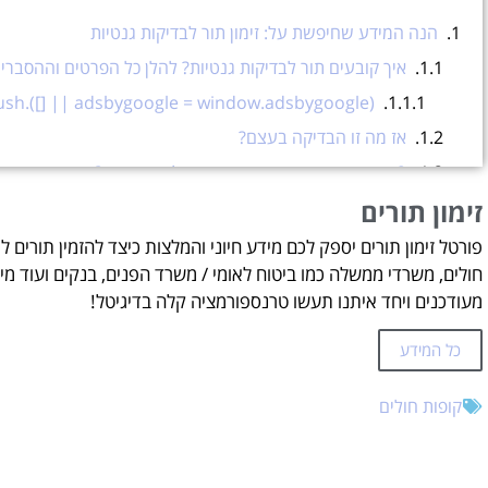
הנה המידע שחיפשת על: זימון תור לבדיקות גנטיות
איך קובעים תור לבדיקות גנטיות? להלן כל הפרטים וההסברים 
(adsbygoogle = window.adsbygoogle || []).push({});
אז מה זו הבדיקה בעצם?
2 יתרונות בביצוע בדיקות גנטיות לפני ההריון?
זימון תורים
תשלום עבור בדיקות גנטיות:
אנא הזמינו תור למרפאה הרלוונטית עבורכם:
פורטל זימון תורים יספק לכם מידע חיוני והמלצות כיצד להזמין תורים ל
חולים, משרדי ממשלה כמו ביטוח לאומי / משרד הפנים, בנקים ועוד מיד
(adsbygoogle = window.adsbygoogle || []).push({});
מעודכנים ויחד איתנו תעשו טרנספורמציה קלה בדיגיטל!
זימון תורים
כל המידע
עזרה בהזמנת תורים אונליין?
קופות חולים