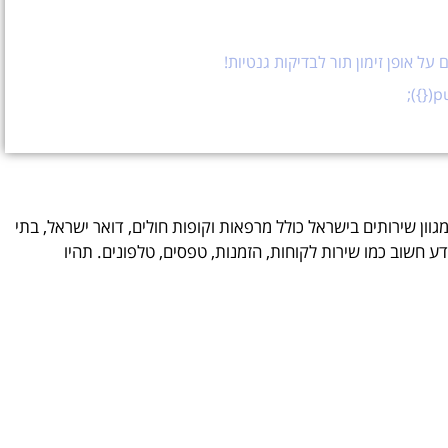
על אופן זימון תור לבדיקות גנטיות!
מגוון שירותים בישראל כולל מרפאות וקופות חולים, דואר ישראל, בתי
ע חשוב כמו שירות לקוחות, הזמנות, טפסים, טלפונים. תהיו
חברים בכללית? מעוניינים לקבוע תור לבדיקה גנטית? לחצו כאן חברים בקופת חולים מכבי? הזמינו אונליין תור והתחייבות לבדיקה גנטית בלחיצה כאן לקביעת ייעוץ גנטי בבית חולים איכילוב – לחצו כאן קביעת תור לבדיקה גנטית בבילינסון הקליקו כאן