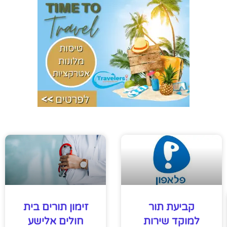
קביעת תור
זימון תורים בית
למוקד שירות
חולים אלישע