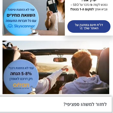
יש לך אתר?
נפגש לקפה ☕ נדבר על SEO –
ונביא אותך
למקום ה-1 בגוגל!
דו"ח חינם במתנה על
האתר שלך 🚀
לחזור למשהו ספציפי?