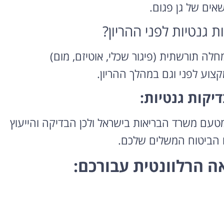
אים של גן פגום.
חלה תורשתית (פיגור שכלי, אוטיזם, מום)
מקצוע לפני וגם במהלך ההריון.
יקות גנטיות:
רוצה להקליט
פודקאסט?
מטעם משרד הבריאות בישראל ולכן הבדיקה והייעוץ
ם הביטוח המשלים שלכם.
אולפן הקלטות מקצועי
להקלטה, צילום ועריכת
ה הרלוונטית עבורכם:
פודקאסטים ברמה הגבוהה
ביותר
לפרטים ומחירון