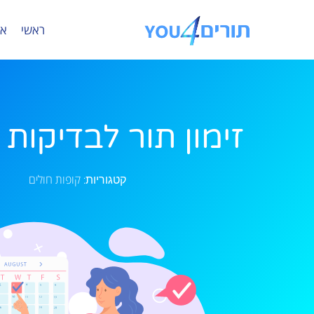
ראשי
או
זימון תור לבדיקות 
קופות חולים
קטגוריות: