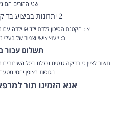
שני ההורים הם נש
2 יתרונות בביצוע בדיקות גנטיות לפני ההריון?
א : הקטנת הסיכון ללדת ילד או ילדה עם מ
ב: ייעוץ אישי וצמוד של בעלי 
תשלום עבור בד
השכרת רכב
בחו"ל
חשוב לציין כי בדיקה גנטית נכללת בסל השירותים 
מכוסות באופן יחסי מטע
השוואת מחירים בין חברות
מקומיות לקבלת הצעת מחיר
אנא הזמינו תור למרפא
משתלמת
לחצו פה!