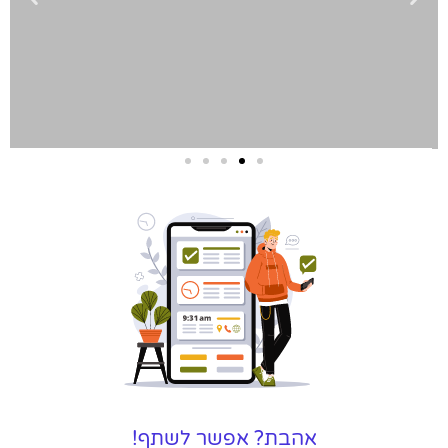
שירותי פרסום
וקידום
באינטרנט
בעל/ת עסק? סוכנות ניהול
מוניטין לקידום, שיווק ופרסום
באינטרנט כאן עבורך!
לפרטים
אהבת? אפשר לשתף!