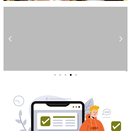
שירותי פרסום וקידום
באינטרנט
בעל/ת עסק? סוכנות ניהול מוניטין
לקידום, שיווק ופרסום באינטרנט
כאן עבורך!
לפרטים