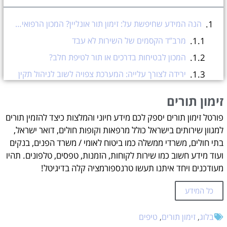
הנה המידע שחיפשת על: זימון תור אונליין? המכון הרפואי לבטיחות בדרכים (מרב”ד) בבלגן
מרב”ד הקסמים של השירות לא עבד
המכון לבטיחות בדרכים או תור לטיפת חלב?
ירידה לצורך עלייה: המערכת צפויה לשוב לניהול תקין
זימון תורים
זימון תורים
עזרה בהזמנת תורים אונליין?
פורטל זימון תורים יספק לכם מידע חיוני והמלצות כיצד להזמין תורים
למגוון שירותים בישראל כולל מרפאות וקופות חולים, דואר ישראל,
בתי חולים, משרדי ממשלה כמו ביטוח לאומי / משרד הפנים, בנקים
ועוד מידע חשוב כמו שירות לקוחות, הזמנות, טפסים, טלפונים. תהיו
מעודכנים ויחד איתנו תעשו טרנספורמציה קלה בדיגיטל!
כל המידע
בלוג
,
זימון תורים
,
טיפים