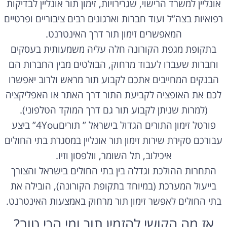
אונליין למשרד הרישוי, שגרירויות, זימון תור אונליין לבדיקות
רפואיות בצה”ל ועוד חברות וארגונים רבים ציבוריים ופרטיים
המאפשרים זימון תור דרך האינטרנט.
בתקופת מגפת הקורונה חלה עליה משמעותית בעסקים
וחברות שעברו לעבוד מרחוק, הבולטים מבין החברות הם
הבנקים המחייבים אתכם לקבוע תור מראש ולרוב יאפשרו
לכם את האופציה לקביעת התור דרך האתר או האפליקציה
(למרות שניתן לקבוע תור גם דרך המוקד הטלפוני).
פורטל זימון התורים הגדול בישראל ” תורים4You” ביצע
עבורכם סקירת שירות זימון תור אונליין במסגרת בתי החולים
איכילוב, תל השומר, וולפסון וזיו.
התחרות ההולכת וגדלה בין בתי החולים בישראל והצורך
בייעול המערכת (במיוחד בתקופת הקורונה), הובילה את
בתי החולים לאפשר זימון תור מרחוק באמצעות האינטרנט.
אז מה הקושי להזמין תור ומי הכי טוב?