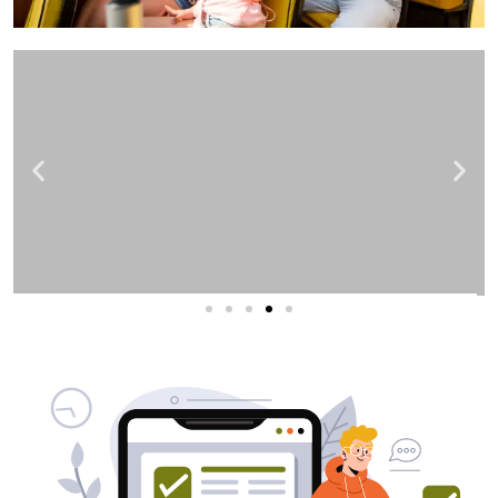
שירותי פרסום וקידום
באינטרנט
בעל/ת עסק? סוכנות ניהול מוניטין
לקידום, שיווק ופרסום באינטרנט
כאן עבורך!
לפרטים