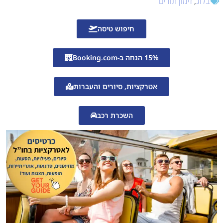
בלוג
,
זימון תורים
חיפוש טיסה
15% הנחה ב-Booking.com
אטרקציות, סיורים והעברות
השכרת רכב