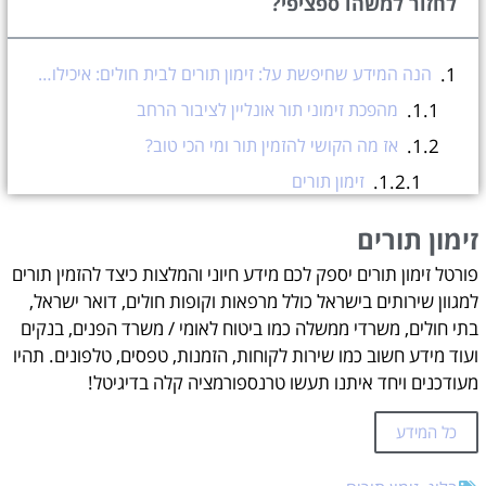
לחזור למשהו ספציפי?
הנה המידע שחיפשת על: זימון תורים לבית חולים: איכילוב, תל השומר, וולפסון, זיו
מהפכת זימוני תור אונליין לציבור הרחב
אז מה הקושי להזמין תור ומי הכי טוב?
זימון תורים
עזרה בהזמנת תורים אונליין?
זימון תורים
פורטל זימון תורים יספק לכם מידע חיוני והמלצות כיצד להזמין תורים
למגוון שירותים בישראל כולל מרפאות וקופות חולים, דואר ישראל,
בתי חולים, משרדי ממשלה כמו ביטוח לאומי / משרד הפנים, בנקים
ועוד מידע חשוב כמו שירות לקוחות, הזמנות, טפסים, טלפונים. תהיו
מעודכנים ויחד איתנו תעשו טרנספורמציה קלה בדיגיטל!
כל המידע