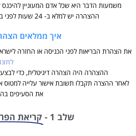
משמעות הדבר היא שכל אדם המעוניין להיכנס 
ההצהרה יש למלא ב- 24 שעות לפני ביצוע צ’ק אין לטיסה הלוך/חזור לישראל.
איך ממלאים הצהר
את הצהרת הבריאות לפני הכניסה או החזרה לישרא
לחצו 
השכרת רכב
ההצהרה היה הצהרה דיגיטלית, כדי לבצע
בחו"ל
לאחר ההצרה תקבלו תשובת אישור עלייה למטוס או 
השוואת מחירים בין חברות
את הסעיפים בהצ
מקומיות לקבלת הצעת מחיר
משתלמת
שלב 1 -
קריאת הפרט
לחצו פה!