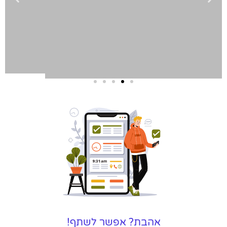
שירותי פרסום
וקידום
באינטרנט
בעל/ת עסק? סוכנות ניהול
מוניטין לקידום, שיווק ופרסום
באינטרנט כאן עבורך!
לפרטים
אהבת? אפשר לשתף!