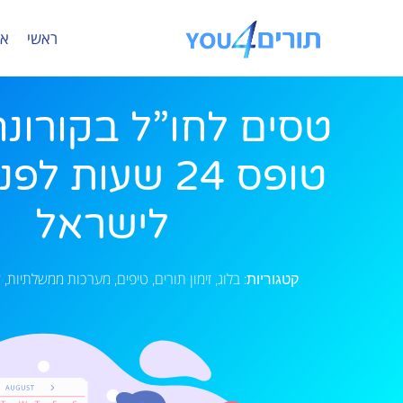
ראשי
או
טסים לחו”ל בקורונה?
טופס 24 שעות ל
לישראל
בלוג
זימון תורים
טיפים
מערכות ממשלתיות
ש
קטגוריות:
,
,
,
,