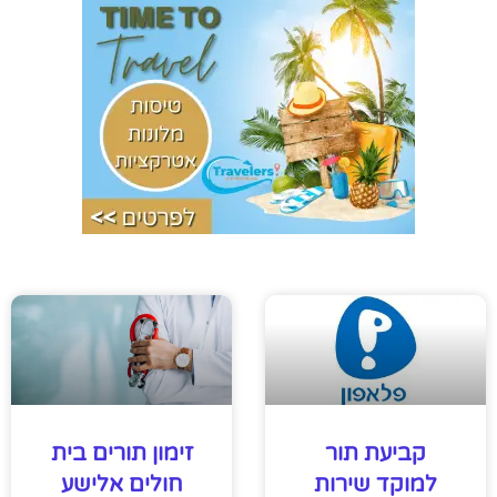
קביעת תור
זימון תורים בית
למוקד שירות
חולים אלישע