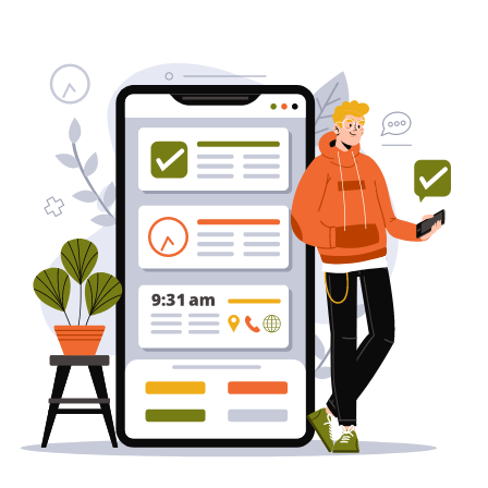
שירותי פרסום וקידום
באינטרנט
בעל/ת עסק? סוכנות ניהול מוניטין
לקידום, שיווק ופרסום באינטרנט
כאן עבורך!
לפרטים