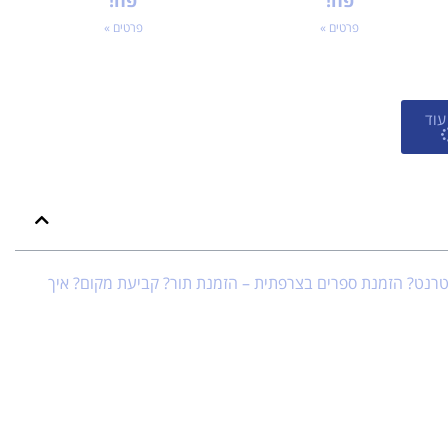
פה!
פה!
פרטים »
פרטים »
עוד
ינטרנט? הזמנת ספרים בצרפתית – הזמנת תור? קביעת מקום? איך