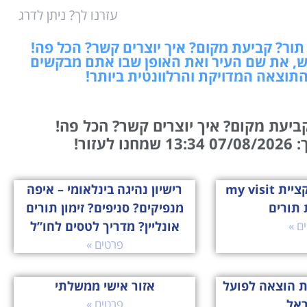
עזרנו לך? ניתן לדרג
ור? קביעת מקום? איך יוצרים קשר? הכל פה!
, את שם העיר ואת האופן שבו אתם מבקשים
התוצאה המדויקת והרלוונטית ביותר!
ביעת מקום? איך יוצרים קשר? הכל פה!
עזור!
הכירו את אפליקציית my visit
רישיון נהיגה בינלאומי – איפה
 תורים
מנפיקים? סניפים? זימון תורים
ם »
אונליין? מדריך לטסים לחו”ל
פרטים »
ת הוצאה לפועל
אזור אישי ממשלתי
ראל
פרטים »