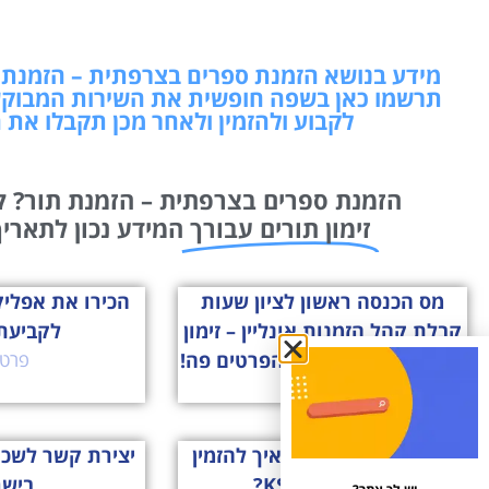
מידע בנושא הזמנת ספרים בצרפתית – הזמנת ת
תרשמו כאן בשפה חופשית את השירות המבוקש
לקבוע ולהזמין ולאחר מכן תקבלו את 
הזמנת ספרים בצרפתית – הזמנת תור? ק
זימון תורים עבורך
המידע נכון לתאריך: 07/08/2026 13:34 שמחנו ל
מס הכנסה ראשון לציון שעות
קבלת קהל הזמנות אונליין – זימון
לקביעת
תור? קביעת תור? כל הפרטים פה!
פרטי
פרטים »
ksp הזמנת תורים – איך להזמין
יצירת קשר לשכ
תור לסניף KSP?
ביש