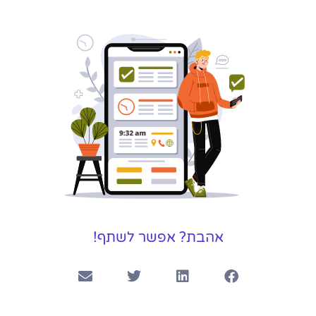
שירותי פרסום
וקידום
באינטרנט
בעל/ת עסק? סוכנות ניהול
מוניטין לקידום, שיווק ופרסום
באינטרנט כאן עבורך!
לפרטים
אהבת? אפשר לשתף!