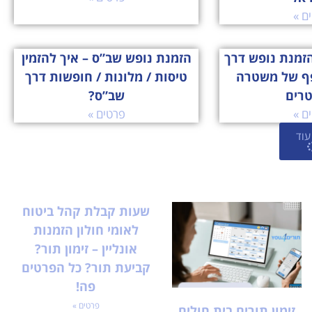
ם »
זמנת נופש דרך
הזמנת נופש שב”ס – איך להזמין
ף של משטרה
טיסות / מלונות / חופשות דרך
טרים
שב”ס?
ם »
פרטים »
עוד
שעות קבלת קהל ביטוח
לאומי חולון הזמנות
אונליין – זימון תור?
קביעת תור? כל הפרטים
פה!
פרטים »
זימון תורים בית חולים