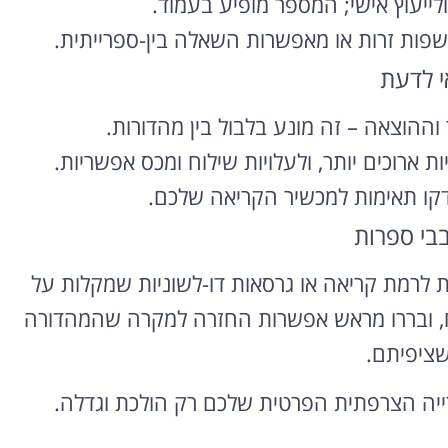
לייעוץ אישי; המספר מופיע בעמוד.
רוצה להקליט
שפות זרות או מאפשרות השאלה בין-ספרייתית.
פודקאסט?
י לדעת
אולפן הקלטות מקצועי
וההוצאה – זה מונע בלבול בין מהדורות.
להקלטה, צילום ועריכת
ת ארוכים יותר, ולעלויות שילוח ומכס אפשריות.
פודקאסטים ברמה הגבוהה
ביותר
דקו תאימות למכשיר הקריאה שלכם.
בבי ספרות
לפרטים ומחירון
 לרמת קריאה או גרסאות דו-לשוניות שמקלות על
, ובררו מראש אפשרות החזרה למקרה שהמהדורה
שציפיתם.
ייה הצרפתית הפרטית שלכם רק הולכת וגדלה.