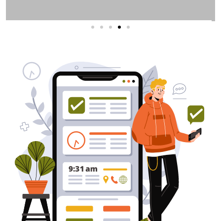
שירותי פרסום וקידום
באינטרנט
בעל/ת עסק? סוכנות ניהול מוניטין
לקידום, שיווק ופרסום באינטרנט
כאן עבורך!
לפרטים