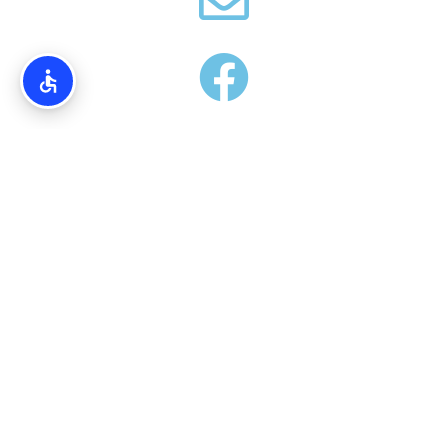
אודותינו
Torim4u.co.il – המידע והמדריכים באתרינו הנם בגדר המלצה