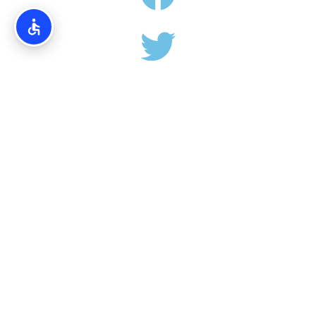
אודותינו
Torim4u.co.il – המידע והמדריכים באתרינו הנם בגדר המלצה
בלבד. אין קשר ישיר בין האתרים הרישמיים אל פורטל TORIM4U.
אין האתר לוקח אחריות על כל פעולה אשר תבצעו.