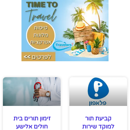
קביעת תור
זימון תורים בית
למוקד שירות
חולים אלישע