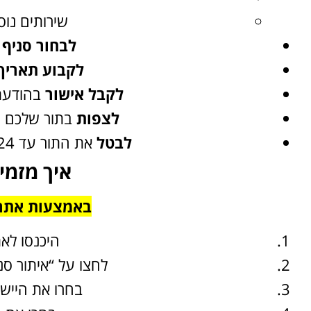
שירותים נו
לבחור סניף
ד
לקבוע תאריך
לקבל אישור
בהודעת SMS או דואר אלקט
לצפות
בתור שלכם ו
לבטל
את התור עד 24 שעות לפני מועד ההגעה.
השכרת רכב
בחו"ל
איך מזמי
השוואת מחירים בין חברות
באמצעות אתר 
מקומיות לקבלת הצעת מחיר
משתלמת
היכנסו לא
לחצו על “איתור סני
לחצו פה!
בחרו את היישו