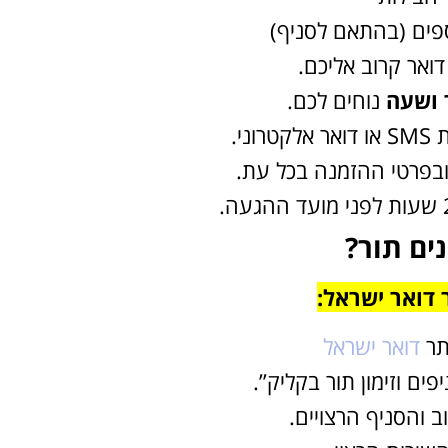
ספים (בהתאם לסניף)
ואר קרוב אליכם.
 ושעה
נוחים לכם.
רוני.
בפרטי ההזמנה בכל עת.
רוצה להקליט
פודקאסט?
נים תור?
אולפן הקלטות מקצועי
דואר ישראל:
להקלטה, צילום ועריכת
פודקאסטים ברמה הגבוהה
תר
דואר ישראל
ביותר
פים וזימון תור בקליק”.
לפרטים ומחירון
ב והסניף הרצויים.