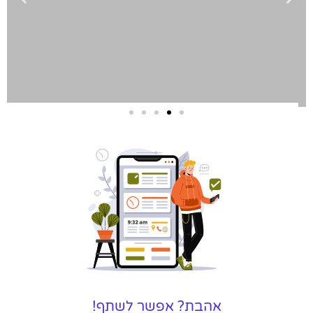
שירותי פרסום
וקידום
באינטרנט
בעל/ת עסק? סוכנות ניהול
מוניטין לקידום, שיווק ופרסום
באינטרנט כאן עבורך!
לפרטים
אהבת? אפשר לשתף!