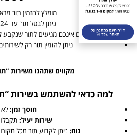
יש לך אתר?
נפגש לקפה ☕ נדבר על SEO –
מומלץ להזמין תור מר
ונביא אותך
למקום ה-1 בגוגל!
ניתן לבטל תור עד 24 שעות לפני מועד ההגעה.
דו"ח חינם במתנה על
אם אינכם מגיעים לתור שנקבע לכ
האתר שלך 🚀
ניתן להזמין תור רק לשירותי
מקווים שתהנו משירות “תור
למה כדאי להשתמש בשירות “תור
חוסך זמן:
לא צ
שירות יעיל:
תקבלו ש
נוח:
ניתן לקבוע תור מכל מקום 